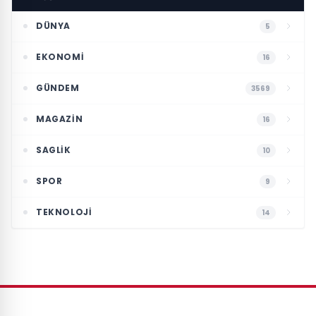
DÜNYA
5
EKONOMI
16
GÜNDEM
3569
MAGAZIN
16
SAGLIK
10
SPOR
9
TEKNOLOJI
14