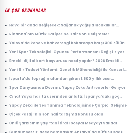
EN ÇOK OKUNANLAR
»
Hava bir anda değişecek: Sağanak yağışla sıcaklıklar
düşüyor
»
Rihanna'nın Müzik Kariyerine Dair Son Gelişmeler
»
Yalova’da kene ve kahverengi kokarcaya karşı 300 sülün
salındı
»
Yeni Spor Teknolojisi: Oyuncu Performansını Değiştiriyor
»
Emekli dijital kart başvurusu nasıl yapılır? 2026 Emekli
Kart nerelerde geçerli, ne işe yarıyor?
»
Yeni Bir Tedavi Yöntemi: Genetik Mühendisliği ile Kanserle
Savaş
»
Isparta'da toprağın altından çıkan 1.500 yıllık eser
dünyada tek çıktı! Arkeologlar heyecanla açıkladı
»
Spor Dünyasında Devrim: Yapay Zeka Antrenörler Geliyor
»
Cihat Yaycı harita üzerinden anlattı: İspanya'daki göç
dalgasının bilinmeyen yönü
»
Yapay Zeka ile Ses Tanıma Teknolojisinde Çarpıcı Gelişme
»
Çiçek Pasajı’nın son hali tartışma konusu oldu
»
Ünlü Şarkıcının Şaşırtan İtirafı Sosyal Medyayı Salladı
»
Gündüz sessiz, gece bambaşka! Antalya'da nüfusu saatler