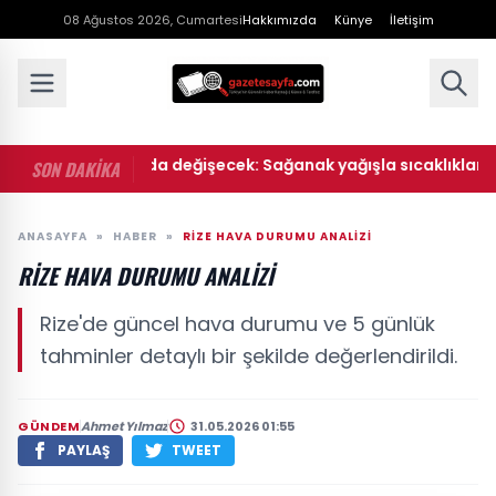
08 Ağustos 2026, Cumartesi
Hakkımızda
Künye
İletişim
• Hava bir anda değişecek: Sağanak yağışla sıcaklıklar düşüy
SON DAKİKA
ANASAYFA
»
HABER
»
RIZE HAVA DURUMU ANALIZI
RIZE HAVA DURUMU ANALIZI
Rize'de güncel hava durumu ve 5 günlük
tahminler detaylı bir şekilde değerlendirildi.
GÜNDEM
Ahmet Yılmaz
31.05.2026 01:55
PAYLAŞ
TWEET