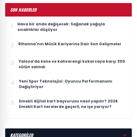
SON HABERLER
Hava bir anda değişecek: Sağanak yağışla
1.
sıcaklıklar düşüyor
Rihanna'nın Müzik Kariyerine Dair Son Gelişmeler
2.
Yalova’da kene ve kahverengi kokarcaya karşı 300
3.
sülün salındı
Yeni Spor Teknolojisi: Oyuncu Performansını
4.
Değiştiriyor
Emekli dijital kart başvurusu nasıl yapılır? 2026
5.
Emekli Kart nerelerde geçerli, ne işe yarıyor?
KATEGORİLER