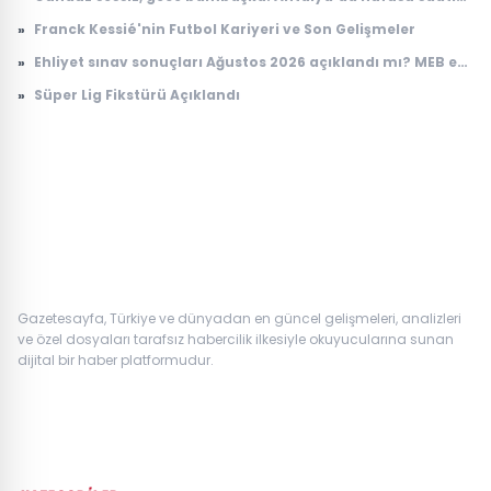
içinde 100 katına çıkıyor
»
Franck Kessié'nin Futbol Kariyeri ve Son Gelişmeler
»
Ehliyet sınav sonuçları Ağustos 2026 açıklandı mı? MEB e-
Sınav sonuç sorgulama ekranı
»
Süper Lig Fikstürü Açıklandı
Gazetesayfa, Türkiye ve dünyadan en güncel gelişmeleri, analizleri
ve özel dosyaları tarafsız habercilik ilkesiyle okuyucularına sunan
dijital bir haber platformudur.