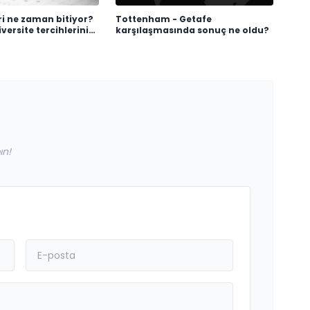
ri ne zaman bitiyor?
Tottenham - Getafe
versite tercihlerinin
karşılaşmasında sonuç ne oldu?
e zaman?
ın!