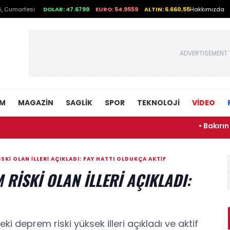
, Cumartesi
DOLAR: 47.6799
EURO: 54.9559
ALTIN: 6.660,55
Hakkımızda
ADVERTISEMENT 
EM
MAGAZIN
SAGLIK
SPOR
TEKNOLOJI
VİDEO
• Bakırın fiyatı 
KI OLAN ILLERI AÇIKLADI: FAY HATTI OLDUKÇA AKTIF
RISKI OLAN ILLERI AÇIKLADI:
ki deprem riski yüksek illeri açıkladı ve aktif