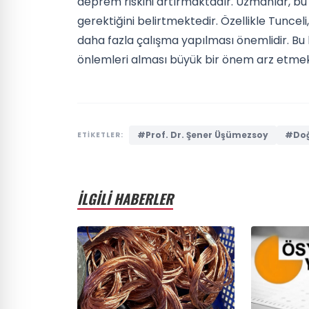
deprem riskini artırmaktadır. Uzmanlar, bu 
gerektiğini belirtmektedir. Özellikle Tunceli
daha fazla çalışma yapılması önemlidir. Bu 
önlemleri alması büyük bir önem arz etmek
#Prof. Dr. Şener Üşümezsoy
#Doğ
ETİKETLER:
İLGİLİ HABERLER