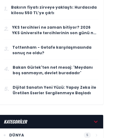
Bakırın fiyatı zirveye yaklaştı: Hurdacıda
1.
kilosu 550 TL’ye çıktı
YKS tercihleri ne zaman bitiyor? 2026
2.
YKS üniversite tercihlerinin son günü ne
zaman?
Tottenham - Getafe karşılaşmasında
3.
sonuç ne oldu?
Bakan Gürlek'ten net mesaj: 'Meydanı
4.
boş sanmayın, devlet buradadır'
Dijital Sanatın Yeni Yüzü: Yapay Zeka ile
5.
Üretilen Eserler Sergilenmeye Başladı
KATEGORİLER
DÜNYA
5