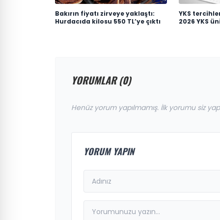
Bakırın fiyatı zirveye yaklaştı:
YKS tercihle
Hurdacıda kilosu 550 TL’ye çıktı
2026 YKS üni
son günü n
YORUMLAR (0)
Henüz yorum yapılmamış. İlk yorumu siz yap
YORUM YAPIN