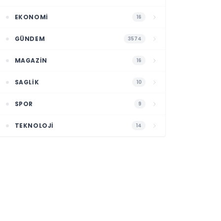
EKONOMI
16
GÜNDEM
3574
MAGAZIN
16
SAGLIK
10
SPOR
9
TEKNOLOJI
14