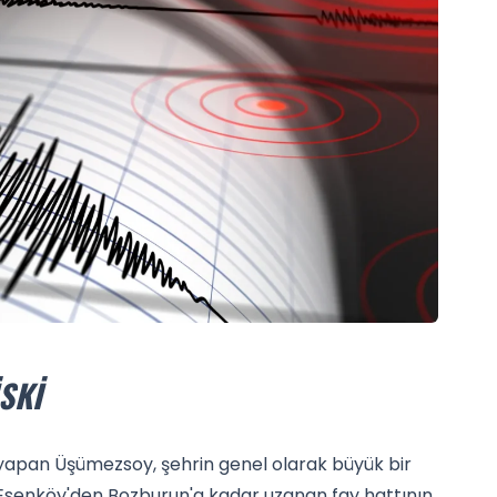
SKI
 yapan Üşümezsoy, şehrin genel olarak büyük bir
kle Esenköy'den Bozburun'a kadar uzanan fay hattının