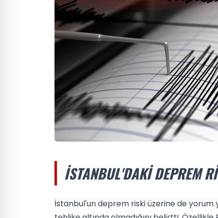
İSTANBUL'DAKI DEPREM RI
İstanbul'un deprem riski üzerine de yorum
tehlike altında olmadığını belirtti. Özelli