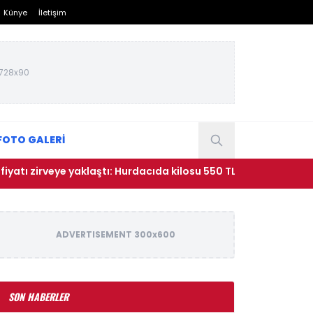
Künye
İletişim
728x90
FOTO GALERİ
zirveye yaklaştı: Hurdacıda kilosu 550 TL’ye çıktı
• YKS te
ADVERTISEMENT 300x600
SON HABERLER