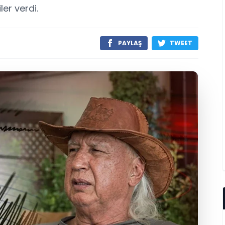
er verdi.
PAYLAŞ
TWEET