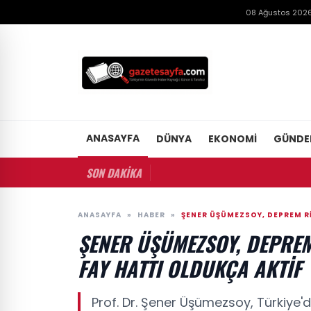
08 Ağustos 2026
ANASAYFA
DÜNYA
EKONOMI
GÜND
SON DAKİKA
ANASAYFA
»
HABER
»
ŞENER ÜŞÜMEZSOY, DEPREM RIS
ŞENER ÜŞÜMEZSOY, DEPREM 
FAY HATTI OLDUKÇA AKTIF
Prof. Dr. Şener Üşümezsoy, Türkiye'de