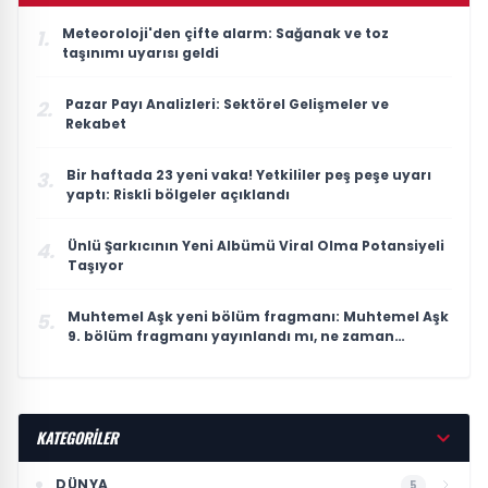
Meteoroloji'den çifte alarm: Sağanak ve toz
1.
taşınımı uyarısı geldi
Pazar Payı Analizleri: Sektörel Gelişmeler ve
2.
Rekabet
Bir haftada 23 yeni vaka! Yetkililer peş peşe uyarı
3.
yaptı: Riskli bölgeler açıklandı
Ünlü Şarkıcının Yeni Albümü Viral Olma Potansiyeli
4.
Taşıyor
Muhtemel Aşk yeni bölüm fragmanı: Muhtemel Aşk
5.
9. bölüm fragmanı yayınlandı mı, ne zaman
yayınlanacak?
KATEGORİLER
DÜNYA
5