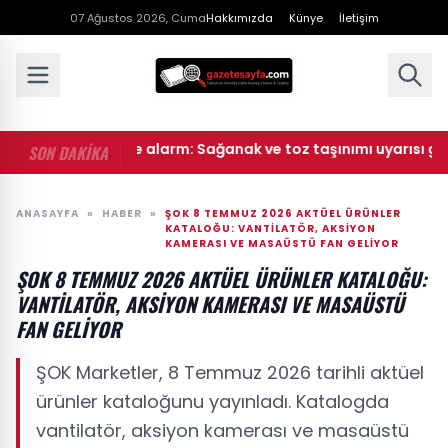
07 Ağustos 2026, Cuma
Hakkımızda
Künye
İletişim
oji'den çifte alarm: Sağanak ve toz taşınımı uyarısı geldi
SON DAKİKA
ANASAYFA
»
HABER
»
ŞOK 8 TEMMUZ 2026 AKTÜEL ÜRÜNLER
KATALOĞU: VANTILATÖR, AKSIYON
KAMERASI VE MASAÜSTÜ FAN GELIYOR
ŞOK 8 TEMMUZ 2026 AKTÜEL ÜRÜNLER KATALOĞU:
VANTILATÖR, AKSIYON KAMERASI VE MASAÜSTÜ
FAN GELIYOR
ŞOK Marketler, 8 Temmuz 2026 tarihli aktüel
ürünler kataloğunu yayınladı. Katalogda
vantilatör, aksiyon kamerası ve masaüstü