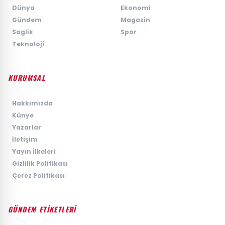
›
Dünya
›
Ekonomi
›
Gündem
›
Magazin
›
Saglik
›
Spor
›
Teknoloji
KURUMSAL
›
Hakkımızda
›
Künye
›
Yazarlar
›
İletişim
›
Yayın İlkeleri
›
Gizlilik Politikası
›
Çerez Politikası
GÜNDEM ETİKETLERİ