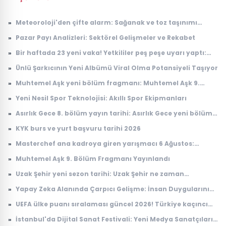
»
Meteoroloji'den çifte alarm: Sağanak ve toz taşınımı
uyarısı geldi
»
Pazar Payı Analizleri: Sektörel Gelişmeler ve Rekabet
»
Bir haftada 23 yeni vaka! Yetkililer peş peşe uyarı yaptı:
Riskli bölgeler açıklandı
»
Ünlü Şarkıcının Yeni Albümü Viral Olma Potansiyeli Taşıyor
»
Muhtemel Aşk yeni bölüm fragmanı: Muhtemel Aşk 9.
bölüm fragmanı yayınlandı mı, ne zaman yayınlanacak?
»
Yeni Nesil Spor Teknolojisi: Akıllı Spor Ekipmanları
»
Asırlık Gece 8. bölüm yayın tarihi: Asırlık Gece yeni bölüm
ne zaman, saat kaçta yayınlanacak?
»
KYK burs ve yurt başvuru tarihi 2026
»
Masterchef ana kadroya giren yarışmacı 6 Ağustos:
Masterchef ana kadroya giren 18. yarışmacı kim oldu?
»
Muhtemel Aşk 9. Bölüm Fragmanı Yayınlandı
»
Uzak Şehir yeni sezon tarihi: Uzak Şehir ne zaman
başlayacak?
»
Yapay Zeka Alanında Çarpıcı Gelişme: İnsan Duygularını
Anlayabilen Sistemler
»
UEFA ülke puanı sıralaması güncel 2026! Türkiye kaçıncı
sırada, puanı kaç?
»
İstanbul'da Dijital Sanat Festivali: Yeni Medya Sanatçıları