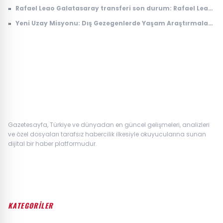
Bir Araya Geliyor
»
Rafael Leao Galatasaray transferi son durum: Rafael Leao
Galatasaray'a gelecek mi, maliyeti ne kadar?
»
Yeni Uzay Misyonu: Dış Gezegenlerde Yaşam Araştırmaları
Başlıyor
Gazetesayfa, Türkiye ve dünyadan en güncel gelişmeleri, analizleri
ve özel dosyaları tarafsız habercilik ilkesiyle okuyucularına sunan
dijital bir haber platformudur.
KATEGORİLER