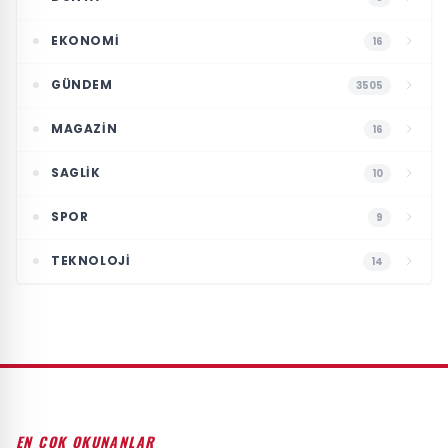
EKONOMI
16
GÜNDEM
3505
MAGAZIN
16
SAGLIK
10
SPOR
9
TEKNOLOJI
14
EN ÇOK OKUNANLAR