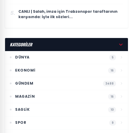
CANLI | Salah, imza için Trabzonspor taraftarının
5.
karşısında: İşte ilk sözleri...
KATEGORİLER
DÜNYA
5
EKONOMI
16
GÜNDEM
3488
MAGAZIN
16
SAGLIK
10
SPOR
9