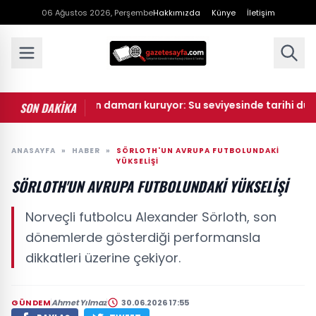
06 Ağustos 2026, Perşembe
Hakkımızda
Künye
İletişim
• Avrupa'nın can damarı kuruyor: Su seviyesinde tarihi düşüş
SON DAKİKA
ANASAYFA
»
HABER
»
SÖRLOTH'UN AVRUPA FUTBOLUNDAKI
YÜKSELIŞI
SÖRLOTH'UN AVRUPA FUTBOLUNDAKI YÜKSELIŞI
Norveçli futbolcu Alexander Sörloth, son
dönemlerde gösterdiği performansla
dikkatleri üzerine çekiyor.
GÜNDEM
Ahmet Yılmaz
30.06.2026 17:55