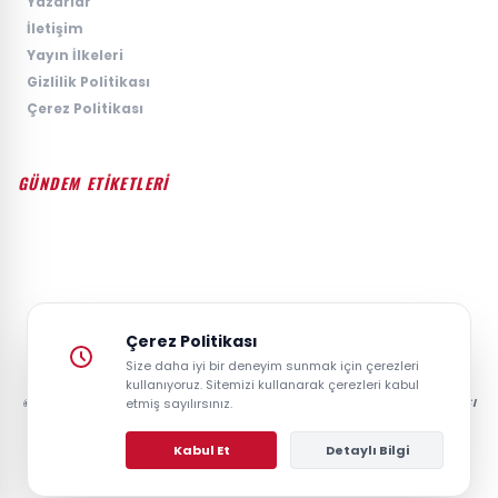
›
Yazarlar
›
İletişim
›
Yayın İlkeleri
›
Gizlilik Politikası
›
Çerez Politikası
GÜNDEM ETİKETLERİ
#GÜNDEM
#SIYASET
#EKONOMI
#SPOR
#TEKNOLOJI
#DÜNYA
#MAGAZIN
Çerez Politikası
Size daha iyi bir deneyim sunmak için çerezleri
kullanıyoruz. Sitemizi kullanarak çerezleri kabul
© 2026 GAZETESAYFA | TÜRKIYE VE DÜNYANIN GÜNCEL HABER POSTASI
etmiş sayılırsınız.
- TÜM HAKLARI SAKLIDIR.
Kabul Et
Detaylı Bilgi