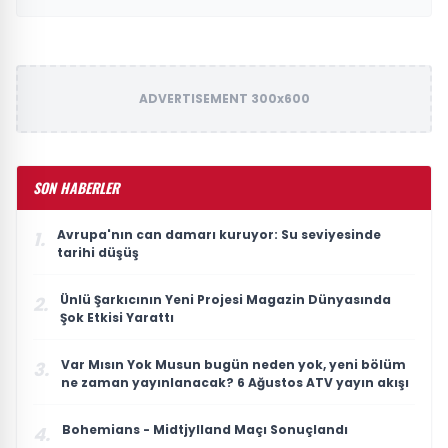
ADVERTISEMENT 300x600
SON HABERLER
Avrupa'nın can damarı kuruyor: Su seviyesinde
1.
tarihi düşüş
Ünlü Şarkıcının Yeni Projesi Magazin Dünyasında
2.
Şok Etkisi Yarattı
Var Mısın Yok Musun bugün neden yok, yeni bölüm
3.
ne zaman yayınlanacak? 6 Ağustos ATV yayın akışı
Bohemians - Midtjylland Maçı Sonuçlandı
4.