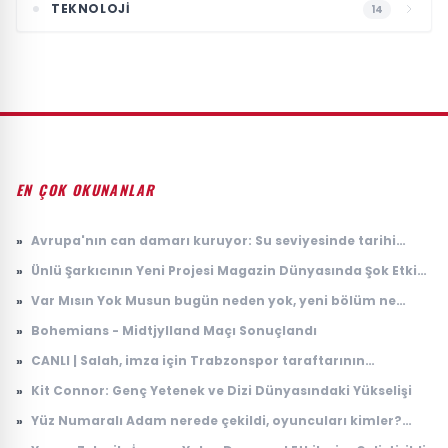
TEKNOLOJI
14
EN ÇOK OKUNANLAR
»
Avrupa'nın can damarı kuruyor: Su seviyesinde tarihi
düşüş
»
Ünlü Şarkıcının Yeni Projesi Magazin Dünyasında Şok Etkisi
Yarattı
»
Var Mısın Yok Musun bugün neden yok, yeni bölüm ne
zaman yayınlanacak? 6 Ağustos ATV yayın akışı
»
Bohemians - Midtjylland Maçı Sonuçlandı
»
CANLI | Salah, imza için Trabzonspor taraftarının
karşısında: İşte ilk sözleri...
»
Kit Connor: Genç Yetenek ve Dizi Dünyasındaki Yükselişi
»
Yüz Numaralı Adam nerede çekildi, oyuncuları kimler?
Kemal Sunal klasiği Yüz Numaralı Adam konusu ne, ne