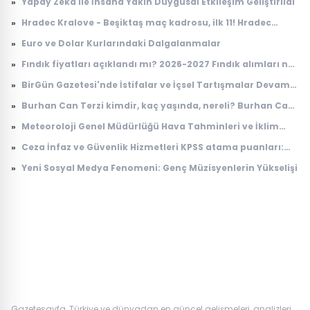
»
Yapay Zeka ile İnsana Yakın Duygusal Etkileşim Geliştirildi
zaman çekildi?
»
Hradec Kralove - Beşiktaş maç kadrosu, ilk 11! Hradec
Kralove - Beşiktaş maçında kimler oynayacak?
»
Euro ve Dolar Kurlarındaki Dalgalanmalar
»
Fındık fiyatları açıklandı mı? 2026-2027 Fındık alımları ne
zaman yapılacak? TMO fındık fiyatları
»
BirGün Gazetesi'nde İstifalar ve İçsel Tartışmalar Devam
Ediyor
»
Burhan Can Terzi kimdir, kaç yaşında, nereli? Burhan Can
Terzi ne iş yapıyor?
»
Meteoroloji Genel Müdürlüğü Hava Tahminleri ve İklim
Değişikliği Üzerine Çalışmaları
»
Ceza İnfaz ve Güvenlik Hizmetleri KPSS atama puanları:
2026 İKM lise P94 taban puanı
»
Yeni Sosyal Medya Fenomeni: Genç Müzisyenlerin Yükselişi
Gazetesayfa, Türkiye ve dünyadan en güncel gelişmeleri, analizleri