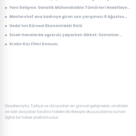
takvimi
»
Yeni Gelişme: Genetik Mühendislikle Tümörleri Hedefleyen
Yenilikçi Tedavi Yöntemi
»
Masterchef ana kadroya giren son yarışmacı 8 Ağustos
2026: Masterchef ana kadroya giren 20. yarışmacı kim
»
Ueda'nın Küresel Ekonomideki Rolü
oldu?
»
Sıcak havalarda egzersiz yaparken dikkat: Uzmanlar
kaçınılması gereken 5 hatayı açıkladı
»
Kralın Kızı Filmi Konusu
Gazetesayfa, Türkiye ve dünyadan en güncel gelişmeleri, analizleri
ve özel dosyaları tarafsız habercilik ilkesiyle okuyucularına sunan
dijital bir haber platformudur.