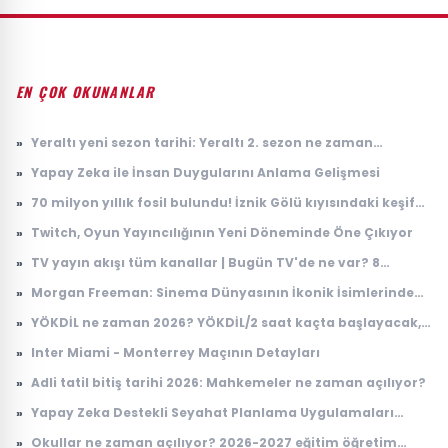
EN ÇOK OKUNANLAR
»
Yeraltı yeni sezon tarihi: Yeraltı 2. sezon ne zaman
başlayacak?
»
Yapay Zeka ile İnsan Duygularını Anlama Gelişmesi
»
70 milyon yıllık fosil bulundu! İznik Gölü kıyısındaki keşif
dikkat çekti
»
Twitch, Oyun Yayıncılığının Yeni Döneminde Öne Çıkıyor
»
TV yayın akışı tüm kanallar | Bugün TV'de ne var? 8
Ağustos 2026 Cumartesi hangi diziler ve filmler var?
»
Morgan Freeman: Sinema Dünyasının İkonik İsimlerinden
Biri
»
YÖKDİL ne zaman 2026? YÖKDİL/2 saat kaçta başlayacak,
kaçta bitecek?
»
Inter Miami - Monterrey Maçının Detayları
»
Adli tatil bitiş tarihi 2026: Mahkemeler ne zaman açılıyor?
»
Yapay Zeka Destekli Seyahat Planlama Uygulamaları
Yükselişte
»
Okullar ne zaman açılıyor? 2026-2027 eğitim öğretim