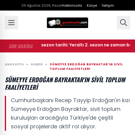
09 Ağustos 2026, Pazar
Hakkımızda
Künye
İletişim
• Yeraltı yeni sezon tarihi: Yeraltı 2. sezon ne zaman başlaya
SON DAKİKA
ANASAYFA
»
HABER
»
SÜMEYYE ERDOĞAN BAYRAKTAR'IN SIVIL
TOPLUM FAALIYETLERI
SÜMEYYE ERDOĞAN BAYRAKTAR'IN SIVIL TOPLUM
FAALIYETLERI
Cumhurbaşkanı Recep Tayyip Erdoğan'ın kızı
Sümeyye Erdoğan Bayraktar, sivil toplum
kuruluşları aracılığıyla Türkiye'de çeşitli
sosyal projelerde aktif rol alıyor.