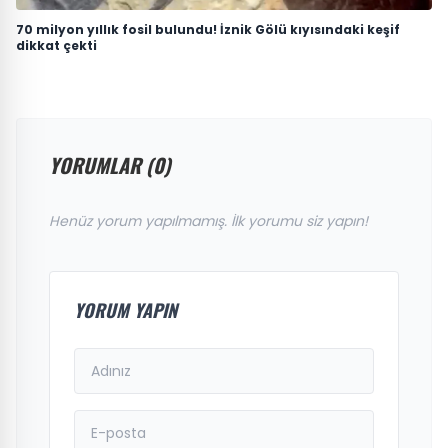
70 milyon yıllık fosil bulundu! İznik Gölü kıyısındaki keşif
dikkat çekti
YORUMLAR (0)
Henüz yorum yapılmamış. İlk yorumu siz yapın!
YORUM YAPIN