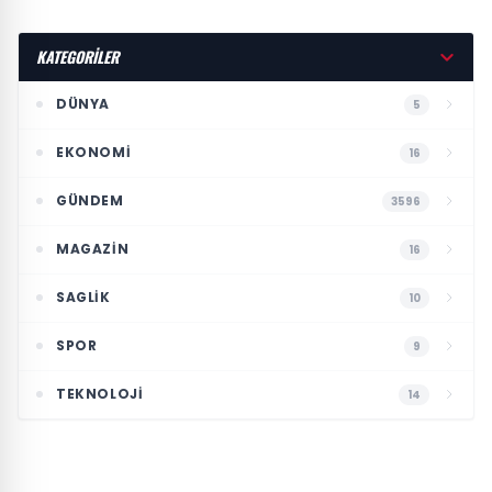
KATEGORİLER
DÜNYA
5
EKONOMI
16
GÜNDEM
3596
MAGAZIN
16
SAGLIK
10
SPOR
9
TEKNOLOJI
14