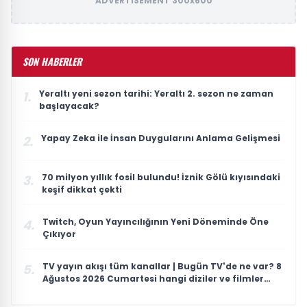
ADVERTISEMENT 300x600
SON HABERLER
Yeraltı yeni sezon tarihi: Yeraltı 2. sezon ne zaman
1.
başlayacak?
Yapay Zeka ile İnsan Duygularını Anlama Gelişmesi
2.
70 milyon yıllık fosil bulundu! İznik Gölü kıyısındaki
3.
keşif dikkat çekti
Twitch, Oyun Yayıncılığının Yeni Döneminde Öne
4.
Çıkıyor
TV yayın akışı tüm kanallar | Bugün TV'de ne var? 8
5.
Ağustos 2026 Cumartesi hangi diziler ve filmler
var?