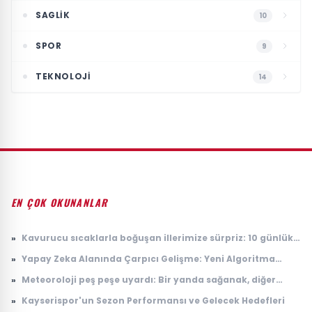
SAGLIK
10
SPOR
9
TEKNOLOJI
14
EN ÇOK OKUNANLAR
»
Kavurucu sıcaklarla boğuşan illerimize sürpriz: 10 günlük
anlaşma
»
Yapay Zeka Alanında Çarpıcı Gelişme: Yeni Algoritma
Dikkat Çekiyor
»
Meteoroloji peş peşe uyardı: Bir yanda sağanak, diğer
yanda kavurucu sıcak
»
Kayserispor'un Sezon Performansı ve Gelecek Hedefleri