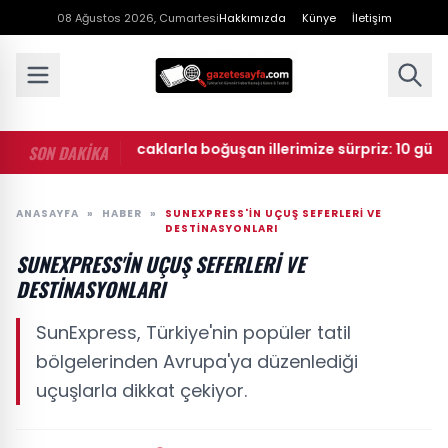
08 Ağustos 2026, Cumartesi
Hakkımızda
Künye
İletişim
• Kavurucu sıcaklarla boğuşan illerimize sürpriz: 10 günlük
SON DAKİKA
ANASAYFA
»
HABER
»
SUNEXPRESS'IN UÇUŞ SEFERLERI VE
DESTINASYONLARI
SUNEXPRESS'IN UÇUŞ SEFERLERI VE
DESTINASYONLARI
SunExpress, Türkiye'nin popüler tatil
bölgelerinden Avrupa'ya düzenlediği
uçuşlarla dikkat çekiyor.