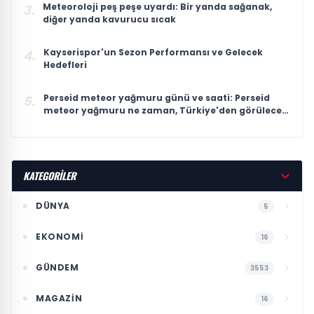
Meteoroloji peş peşe uyardı: Bir yanda sağanak,
3.
diğer yanda kavurucu sıcak
Kayserispor'un Sezon Performansı ve Gelecek
4.
Hedefleri
Perseid meteor yağmuru günü ve saati: Perseid
5.
meteor yağmuru ne zaman, Türkiye'den görülecek
mi?
KATEGORİLER
DÜNYA
5
EKONOMI
16
GÜNDEM
3553
MAGAZIN
16