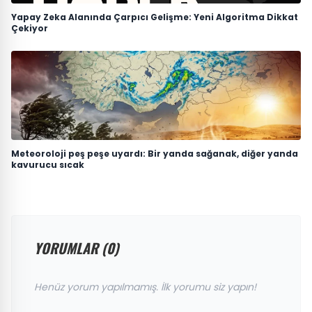
Yapay Zeka Alanında Çarpıcı Gelişme: Yeni Algoritma Dikkat
Çekiyor
Meteoroloji peş peşe uyardı: Bir yanda sağanak, diğer yanda
kavurucu sıcak
YORUMLAR (0)
Henüz yorum yapılmamış. İlk yorumu siz yapın!