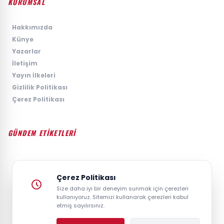
KURUMSAL
›
Hakkımızda
›
Künye
›
Yazarlar
›
İletişim
›
Yayın İlkeleri
›
Gizlilik Politikası
›
Çerez Politikası
GÜNDEM ETİKETLERİ
#GÜNDEM
#SIYASET
#EKONOMI
#SPOR
#TEKNOLOJI
#DÜNYA
#MAGAZIN
Çerez Politikası
Size daha iyi bir deneyim sunmak için çerezleri
kullanıyoruz. Sitemizi kullanarak çerezleri kabul
etmiş sayılırsınız.