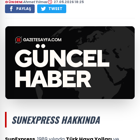
GÜNDEM
Ahmet Yılmaz
27.05.2026 18:25
PAYLAŞ
TWEET
SUNEXPRESS HAKKINDA
SunExpress
, 1989 yılında
Türk Hava Yolları
ve