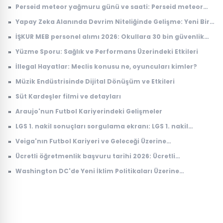
»
Perseid meteor yağmuru günü ve saati: Perseid meteor
yağmuru ne zaman, Türkiye'den görülecek mi?
»
Yapay Zeka Alanında Devrim Niteliğinde Gelişme: Yeni Bir
Model Tanıtıldı
»
İŞKUR MEB personel alımı 2026: Okullara 30 bin güvenlik
görevlisi alımı ne zaman, başvuru şartları neler?
»
Yüzme Sporu: Sağlık ve Performans Üzerindeki Etkileri
»
İllegal Hayatlar: Meclis konusu ne, oyuncuları kimler?
»
Müzik Endüstrisinde Dijital Dönüşüm ve Etkileri
»
Süt Kardeşler filmi ve detayları
»
Araujo'nun Futbol Kariyerindeki Gelişmeler
»
LGS 1. nakil sonuçları sorgulama ekranı: LGS 1. nakil
sonuçları açıklandı mı, ne zaman açıklanacak?
»
Veiga'nın Futbol Kariyeri ve Geleceği Üzerine
Değerlendirmeler
»
Ücretli öğretmenlik başvuru tarihi 2026: Ücretli
öğretmenlik başvuruları ne zaman, nasıl yapılır?
»
Washington DC'de Yeni İklim Politikaları Üzerine
Tartışmalar