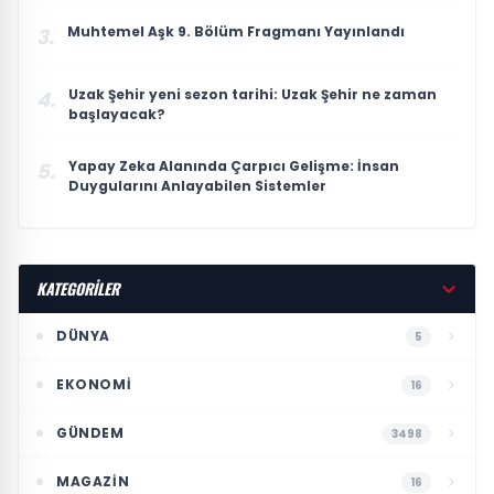
Muhtemel Aşk 9. Bölüm Fragmanı Yayınlandı
3.
Uzak Şehir yeni sezon tarihi: Uzak Şehir ne zaman
4.
başlayacak?
Yapay Zeka Alanında Çarpıcı Gelişme: İnsan
5.
Duygularını Anlayabilen Sistemler
KATEGORİLER
DÜNYA
5
EKONOMI
16
GÜNDEM
3498
MAGAZIN
16