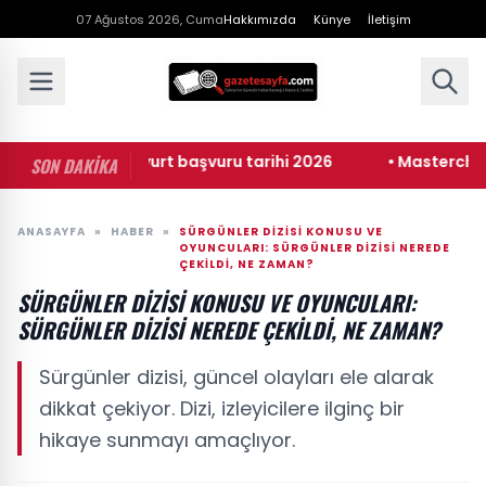
07 Ağustos 2026, Cuma
Hakkımızda
Künye
İletişim
• KYK burs ve yurt başvuru tarihi 2026
• Masterchef ana
SON DAKİKA
ANASAYFA
»
HABER
»
SÜRGÜNLER DIZISI KONUSU VE
OYUNCULARI: SÜRGÜNLER DIZISI NEREDE
ÇEKILDI, NE ZAMAN?
SÜRGÜNLER DIZISI KONUSU VE OYUNCULARI:
SÜRGÜNLER DIZISI NEREDE ÇEKILDI, NE ZAMAN?
Sürgünler dizisi, güncel olayları ele alarak
dikkat çekiyor. Dizi, izleyicilere ilginç bir
hikaye sunmayı amaçlıyor.