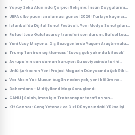
başlayacak?
»
Yapay Zeka Alanında Çarpıcı Gelişme: İnsan Duygularını
Anlayabilen Sistemler
»
UEFA ülke puanı sıralaması güncel 2026! Türkiye kaçıncı
sırada, puanı kaç?
»
İstanbul'da Dijital Sanat Festivali: Yeni Medya Sanatçıları
Bir Araya Geliyor
»
Rafael Leao Galatasaray transferi son durum: Rafael Leao
Galatasaray'a gelecek mi, maliyeti ne kadar?
»
Yeni Uzay Misyonu: Dış Gezegenlerde Yaşam Araştırmaları
Başlıyor
»
Trump'tan İran açıklaması: 'Savaş çok yakında bitecek'
»
Avrupa'nın can damarı kuruyor: Su seviyesinde tarihi
düşüş
»
Ünlü Şarkıcının Yeni Projesi Magazin Dünyasında Şok Etkisi
Yarattı
»
Var Mısın Yok Musun bugün neden yok, yeni bölüm ne
zaman yayınlanacak? 6 Ağustos ATV yayın akışı
»
Bohemians - Midtjylland Maçı Sonuçlandı
»
CANLI | Salah, imza için Trabzonspor taraftarının
karşısında: İşte ilk sözleri...
»
Kit Connor: Genç Yetenek ve Dizi Dünyasındaki Yükselişi