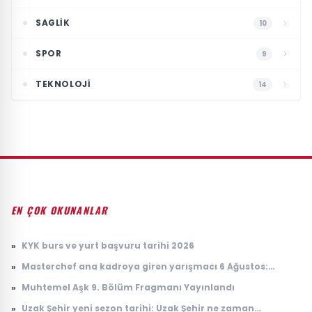
SAGLIK
10
SPOR
9
TEKNOLOJI
14
EN ÇOK OKUNANLAR
»
KYK burs ve yurt başvuru tarihi 2026
»
Masterchef ana kadroya giren yarışmacı 6 Ağustos:
Masterchef ana kadroya giren 18. yarışmacı kim oldu?
»
Muhtemel Aşk 9. Bölüm Fragmanı Yayınlandı
»
Uzak Şehir yeni sezon tarihi: Uzak Şehir ne zaman