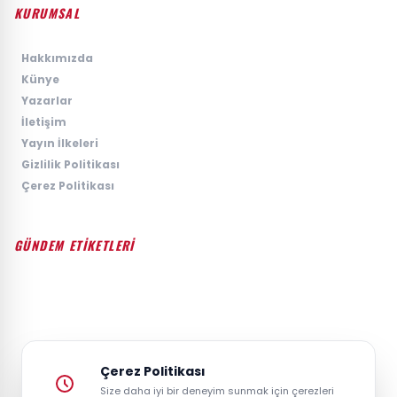
KURUMSAL
›
Hakkımızda
›
Künye
›
Yazarlar
›
İletişim
›
Yayın İlkeleri
›
Gizlilik Politikası
›
Çerez Politikası
GÜNDEM ETİKETLERİ
#GÜNDEM
#SIYASET
#EKONOMI
#SPOR
#TEKNOLOJI
#DÜNYA
#MAGAZIN
Çerez Politikası
Size daha iyi bir deneyim sunmak için çerezleri