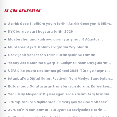
EN ÇOK OKUNANLAR
»
Asırlık Gece 8. bölüm yayın tarihi: Asırlık Gece yeni bölüm
ne zaman, saat kaçta yayınlanacak?
»
KYK burs ve yurt başvuru tarihi 2026
»
Masterchef ana kadroya giren yarışmacı 6 Ağustos:
Masterchef ana kadroya giren 18. yarışmacı kim oldu?
»
Muhtemel Aşk 9. Bölüm Fragmanı Yayınlandı
»
Uzak Şehir yeni sezon tarihi: Uzak Şehir ne zaman
başlayacak?
»
Yapay Zeka Alanında Çarpıcı Gelişme: İnsan Duygularını
Anlayabilen Sistemler
»
UEFA ülke puanı sıralaması güncel 2026! Türkiye kaçıncı
sırada, puanı kaç?
»
İstanbul'da Dijital Sanat Festivali: Yeni Medya Sanatçıları
Bir Araya Geliyor
»
Rafael Leao Galatasaray transferi son durum: Rafael Leao
Galatasaray'a gelecek mi, maliyeti ne kadar?
»
Yeni Uzay Misyonu: Dış Gezegenlerde Yaşam Araştırmaları
Başlıyor
»
Trump'tan İran açıklaması: 'Savaş çok yakında bitecek'
»
Avrupa'nın can damarı kuruyor: Su seviyesinde tarihi
düşüş