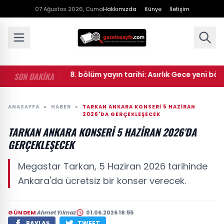
07 Ağustos 2026, Cuma
Hakkımızda
Künye
İletişim
• Asırlık Gece 8. bölüm yayın tarihi: Asırlık Gece yeni bölüm
SON DAKİKA
ANASAYFA
»
HABER
»
TARKAN ANKARA KONSERI 5 HAZIRAN
2026'DA GERÇEKLEŞECEK
TARKAN ANKARA KONSERI 5 HAZIRAN 2026'DA
GERÇEKLEŞECEK
Megastar Tarkan, 5 Haziran 2026 tarihinde
Ankara'da ücretsiz bir konser verecek.
GÜNDEM
Ahmet Yılmaz
01.06.2026 18:55
PAYLAŞ
TWEET