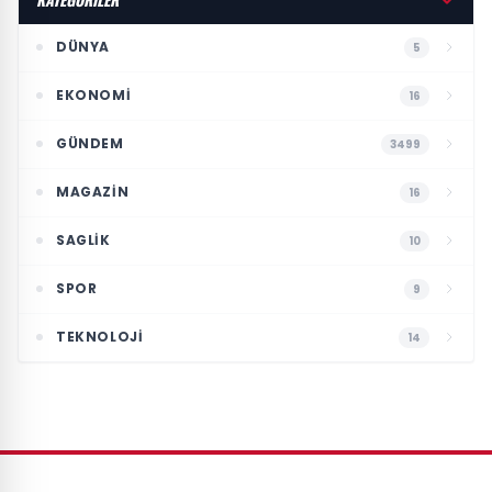
DÜNYA
5
EKONOMI
16
GÜNDEM
3499
MAGAZIN
16
SAGLIK
10
SPOR
9
TEKNOLOJI
14