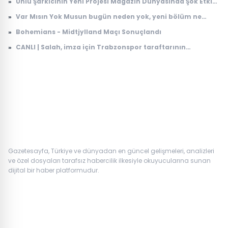
»
Ünlü Şarkıcının Yeni Projesi Magazin Dünyasında Şok Etkisi
Yarattı
»
Var Mısın Yok Musun bugün neden yok, yeni bölüm ne
zaman yayınlanacak? 6 Ağustos ATV yayın akışı
»
Bohemians - Midtjylland Maçı Sonuçlandı
»
CANLI | Salah, imza için Trabzonspor taraftarının
karşısında: İşte ilk sözleri...
Gazetesayfa, Türkiye ve dünyadan en güncel gelişmeleri, analizleri
ve özel dosyaları tarafsız habercilik ilkesiyle okuyucularına sunan
dijital bir haber platformudur.