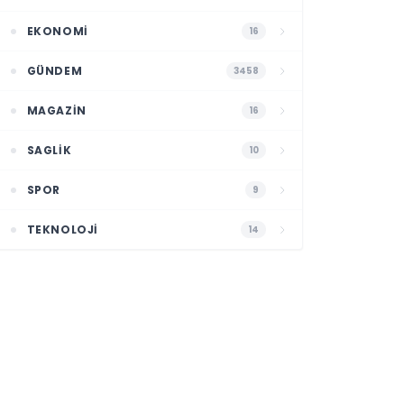
EKONOMI
16
GÜNDEM
3458
MAGAZIN
16
SAGLIK
10
SPOR
9
TEKNOLOJI
14