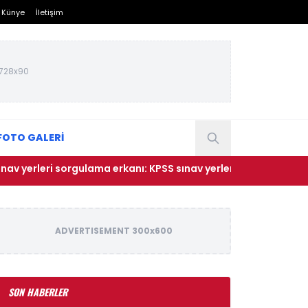
Künye
İletişim
728x90
FOTO GALERİ
i sorgulama erkanı: KPSS sınav yerleri açıklandı mı, ne zaman
ADVERTISEMENT 300x600
SON HABERLER