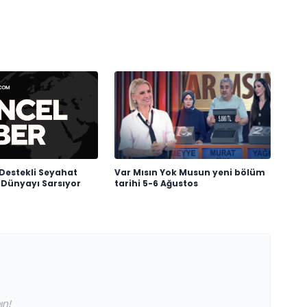
Destekli Seyahat
Var Mısın Yok Musun yeni bölüm
Dünyayı Sarsıyor
tarihi 5-6 Ağustos
ın!