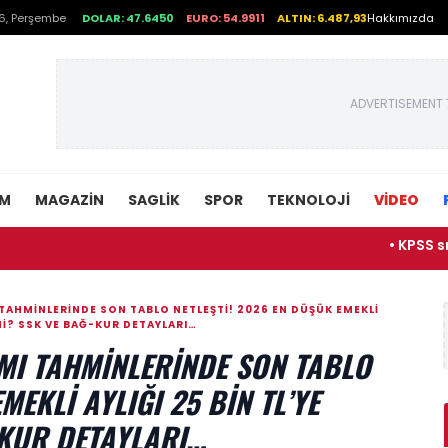
6, Perşembe
DOLAR: 47.6450
EURO: 54.9911
ALTIN: 6.487,93
Hakkımızda
ADVERTISEMENT 
EM
MAGAZIN
SAGLIK
SPOR
TEKNOLOJI
VİDEO
• KPSS sınav yerler
AHMINLERINDE SON TABLO NETLEŞTI! 2026 EN DÜŞÜK EMEKLI
 MI? SSK VE BAĞ-KUR DETAYLARI…
MI TAHMINLERINDE SON TABLO
MEKLI AYLIĞI 25 BIN TL’YE
-KUR DETAYLARI…