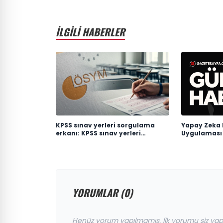
İLGİLİ HABERLER
KPSS sınav yerleri sorgulama
Yapay Zeka 
erkanı: KPSS sınav yerleri
Uygulaması 
açıklandı mı, ne zaman
açıklanacak?
YORUMLAR (0)
Henüz yorum yapılmamış. İlk yorumu siz yap