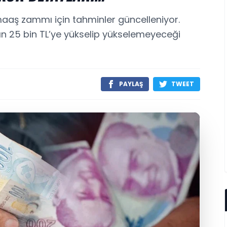
aş zammı için tahminler güncelleniyor.
nın 25 bin TL’ye yükselip yükselemeyeceği
PAYLAŞ
TWEET