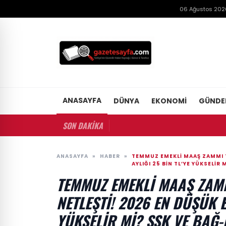
06 Ağustos 202
ANASAYFA
DÜNYA
EKONOMI
GÜND
SON DAKİKA
ANASAYFA
»
HABER
»
TEMMUZ EMEKLI MAAŞ ZAMMI T
AYLIĞI 25 BIN TL’YE YÜKSELIR
TEMMUZ EMEKLI MAAŞ ZAM
NETLEŞTI! 2026 EN DÜŞÜK E
YÜKSELIR MI? SSK VE BAĞ