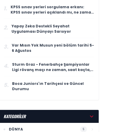
KPSS sınav yerleri sorgulama erkanı:
1.
KPSS sınav yerleri açıklandı mı, ne zaman
açıklanacak?
Yapay Zeka Destekli Seyahat
2.
Uygulaması Dünyayı Sarsıyor
Var Mısın Yok Musun yeni bölüm tarihi 5-
3.
6 Ağustos
Sturm Graz - Fenerbahçe Şampiyonlar
4.
Ligi rövanş maçı ne zaman, saat kaçta,
nerede, hangi kanalda?
Boca Juniors'ın Tarihçesi ve Güncel
5.
Durumu
KATEGORİLER
DÜNYA
5