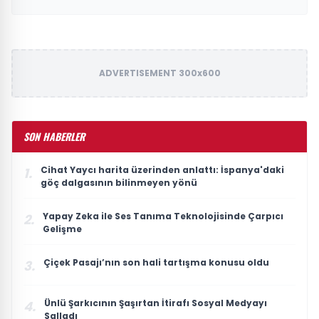
ADVERTISEMENT 300x600
SON HABERLER
Cihat Yaycı harita üzerinden anlattı: İspanya'daki
1.
göç dalgasının bilinmeyen yönü
Yapay Zeka ile Ses Tanıma Teknolojisinde Çarpıcı
2.
Gelişme
Çiçek Pasajı’nın son hali tartışma konusu oldu
3.
Ünlü Şarkıcının Şaşırtan İtirafı Sosyal Medyayı
4.
Salladı