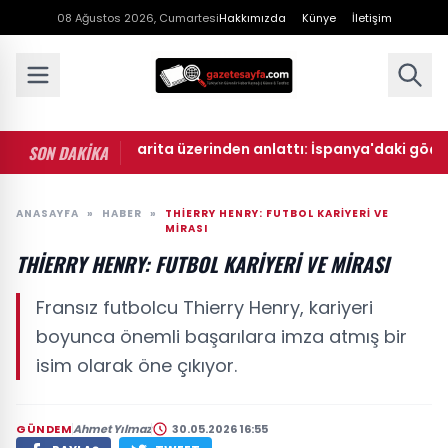
08 Ağustos 2026, Cumartesi
Hakkımızda
Künye
İletişim
• Cihat Yaycı harita üzerinden anlattı: İspanya'daki göç dalg
SON DAKİKA
ANASAYFA
»
HABER
»
THIERRY HENRY: FUTBOL KARIYERI VE
MIRASI
THIERRY HENRY: FUTBOL KARIYERI VE MIRASI
Fransız futbolcu Thierry Henry, kariyeri
boyunca önemli başarılara imza atmış bir
isim olarak öne çıkıyor.
GÜNDEM
Ahmet Yılmaz
30.05.2026 16:55