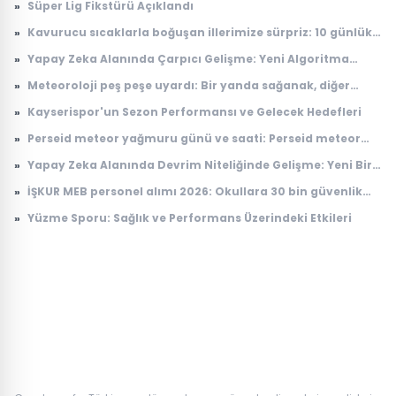
»
Süper Lig Fikstürü Açıklandı
»
Kavurucu sıcaklarla boğuşan illerimize sürpriz: 10 günlük
anlaşma
»
Yapay Zeka Alanında Çarpıcı Gelişme: Yeni Algoritma
Dikkat Çekiyor
»
Meteoroloji peş peşe uyardı: Bir yanda sağanak, diğer
yanda kavurucu sıcak
»
Kayserispor'un Sezon Performansı ve Gelecek Hedefleri
»
Perseid meteor yağmuru günü ve saati: Perseid meteor
yağmuru ne zaman, Türkiye'den görülecek mi?
»
Yapay Zeka Alanında Devrim Niteliğinde Gelişme: Yeni Bir
Model Tanıtıldı
»
İŞKUR MEB personel alımı 2026: Okullara 30 bin güvenlik
görevlisi alımı ne zaman, başvuru şartları neler?
»
Yüzme Sporu: Sağlık ve Performans Üzerindeki Etkileri