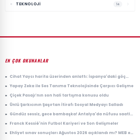
TEKNOLOJI
14
EN ÇOK OKUNANLAR
»
Cihat Yaycı harita üzerinden anlattı: İspanya'daki göç
dalgasının bilinmeyen yönü
»
Yapay Zeka ile Ses Tanıma Teknolojisinde Çarpıcı Gelişme
»
Çiçek Pasajı’nın son hali tartışma konusu oldu
»
Ünlü Şarkıcının Şaşırtan İtirafı Sosyal Medyayı Salladı
»
Gündüz sessiz, gece bambaşka! Antalya'da nüfusu saatler
içinde 100 katına çıkıyor
»
Franck Kessié'nin Futbol Kariyeri ve Son Gelişmeler
»
Ehliyet sınav sonuçları Ağustos 2026 açıklandı mı? MEB e-
Sınav sonuç sorgulama ekranı