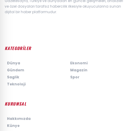
Gazetesayfa, Türkiye ve dünyadan en güncel gelişmeleri, analizleri
ve özel dosyaları tarafsız habercilik ilkesiyle okuyucularına sunan
dijital bir haber platformudur.
KATEGORİLER
›
Dünya
›
Ekonomi
›
Gündem
›
Magazin
›
Saglik
›
Spor
›
Teknoloji
KURUMSAL
›
Hakkımızda
›
Künye