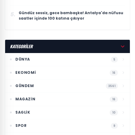
Gündüz sessiz, gece bambaşka! Antalya'da nüfusu
5.
saatler içinde 100 katına çıkıyor
KATEGORİLER
DÜNYA
5
EKONOMI
16
GÜNDEM
3561
MAGAZIN
16
SAGLIK
10
SPOR
9