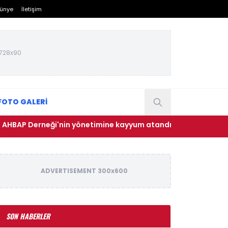
ünye
İletişim
728x90
FOTO GALERİ
Derneği'nin yönetimine kayyum atandı
• Okullarda yeni
ADVERTISEMENT 300x600
SON HABERLER