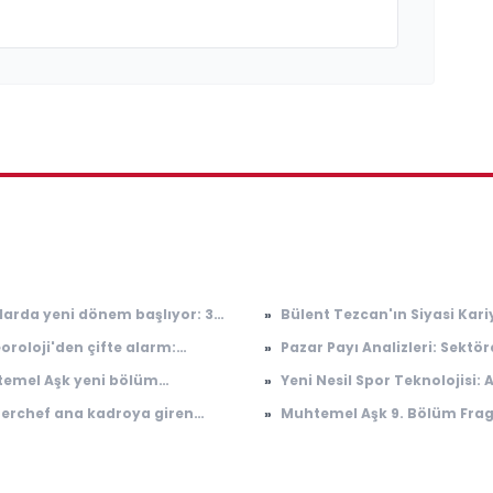
larda yeni dönem başlıyor: 30
»
Bülent Tezcan'ın Siyasi Kari
işi işe alınacak
Etkileri
oroloji'den çifte alarm:
»
Pazar Payı Analizleri: Sektör
nak ve toz taşınımı uyarısı
Gelişmeler ve Rekabet
emel Aşk yeni bölüm
»
Yeni Nesil Spor Teknolojisi: A
i
manı: Muhtemel Aşk 9. bölüm
Spor Ekipmanları
erchef ana kadroya giren
»
Muhtemel Aşk 9. Bölüm Fra
manı yayınlandı mı, ne zaman
şmacı 6 Ağustos: Masterchef
Yayınlandı
nlanacak?
kadroya giren 18. yarışmacı
oldu?