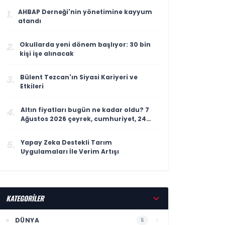
AHBAP Derneği'nin yönetimine kayyum
1.
atandı
Okullarda yeni dönem başlıyor: 30 bin
2.
kişi işe alınacak
Bülent Tezcan'ın Siyasi Kariyeri ve
3.
Etkileri
Altın fiyatları bugün ne kadar oldu? 7
4.
Ağustos 2026 çeyrek, cumhuriyet, 24
ayar gram altın fiyatı
Yapay Zeka Destekli Tarım
5.
Uygulamaları İle Verim Artışı
KATEGORİLER
DÜNYA
5