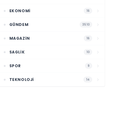
EKONOMI
16
GÜNDEM
3510
MAGAZIN
16
SAGLIK
10
SPOR
9
TEKNOLOJI
14