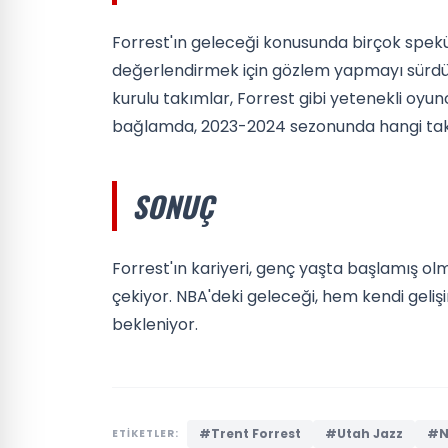
Forrest'ın geleceği konusunda birçok spekü
değerlendirmek için gözlem yapmayı sürdürü
kurulu takımlar, Forrest gibi yetenekli oyu
bağlamda, 2023-2024 sezonunda hangi takı
SONUÇ
Forrest'ın kariyeri, genç yaşta başlamış o
çekiyor. NBA'deki geleceği, hem kendi geliş
bekleniyor.
#Trent Forrest
#Utah Jazz
#N
ETİKETLER: