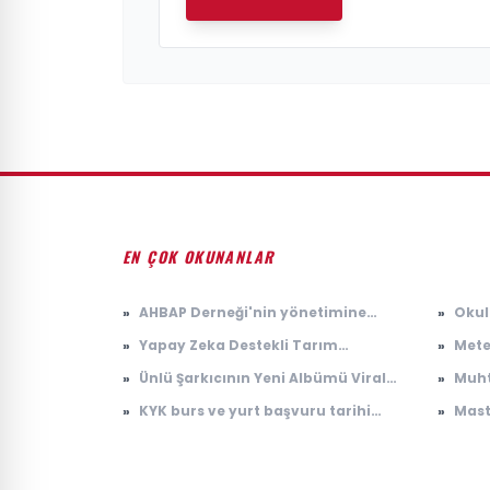
EN ÇOK OKUNANLAR
»
AHBAP Derneği'nin yönetimine
»
Okul
kayyum atandı
bin k
»
Yapay Zeka Destekli Tarım
»
Mete
Uygulamaları İle Verim Artışı
Sağa
»
Ünlü Şarkıcının Yeni Albümü Viral
»
Muht
geld
Olma Potansiyeli Taşıyor
frag
»
KYK burs ve yurt başvuru tarihi
»
Mast
frag
2026
yarı
yayı
ana 
kim 