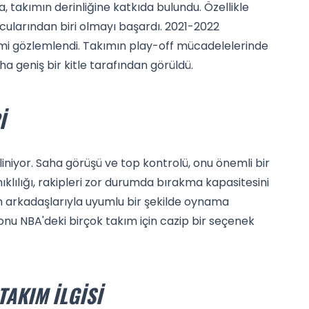
a, takımın derinliğine katkıda bulundu. Özellikle
ularından biri olmayı başardı. 2021-2022
şimi gözlemlendi. Takımın play-off mücadelelerinde
a geniş bir kitle tarafından görüldü.
I
iliniyor. Saha görüşü ve top kontrolü, onu önemli bir
ıklılığı, rakipleri zor durumda bırakma kapasitesini
kım arkadaşlarıyla uyumlu bir şekilde oynama
, onu NBA'deki birçok takım için cazip bir seçenek
TAKIM İLGISI