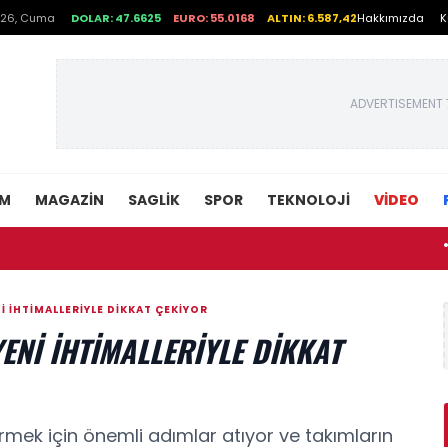
026, Cuma
DOLAR: 47.6625
EURO: 55.0168
ALTIN: 6.587,42
Hakkımızda
K
ADVERTISEMENT 
EM
MAGAZIN
SAGLIK
SPOR
TEKNOLOJI
VİDEO
• AHBAP 
I İHTIMALLERIYLE DIKKAT ÇEKIYOR
YENI İHTIMALLERIYLE DIKKAT
rmek için önemli adımlar atıyor ve takımların