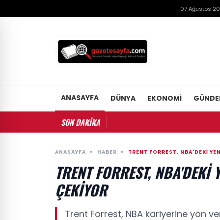
07 Ağustos 2
ANASAYFA
DÜNYA
EKONOMI
GÜND
SON DAKİKA
ANASAYFA
»
HABER
»
TRENT FORREST, NBA'DEKI YEN
TRENT FORREST, NBA'DEKI 
ÇEKIYOR
Trent Forrest, NBA kariyerine yön ve