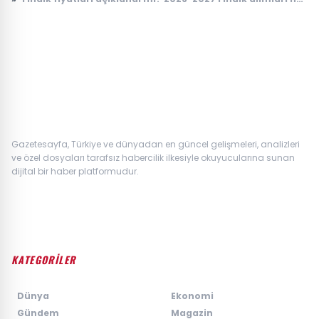
zaman yapılacak? TMO fındık fiyatları
Gazetesayfa, Türkiye ve dünyadan en güncel gelişmeleri, analizleri
ve özel dosyaları tarafsız habercilik ilkesiyle okuyucularına sunan
dijital bir haber platformudur.
KATEGORİLER
›
Dünya
›
Ekonomi
›
Gündem
›
Magazin