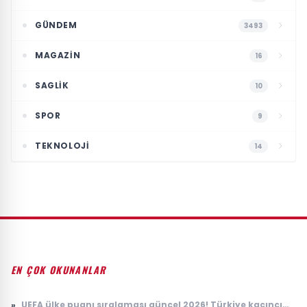
GÜNDEM
3493
MAGAZIN
16
SAGLIK
10
SPOR
9
TEKNOLOJI
14
EN ÇOK OKUNANLAR
»
UEFA ülke puanı sıralaması güncel 2026! Türkiye kaçıncı