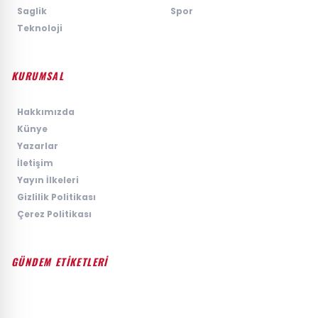
›
Saglik
›
Spor
›
Teknoloji
KURUMSAL
›
Hakkımızda
›
Künye
›
Yazarlar
›
İletişim
›
Yayın İlkeleri
›
Gizlilik Politikası
›
Çerez Politikası
GÜNDEM ETİKETLERİ
#GÜNDEM
#SIYASET
#EKONOMI
#SPOR
#TEKNOLOJI
#DÜNYA