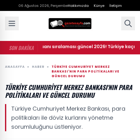
06 Ağustos 2026, Perşembe
Hakkımızda
Künye
İletişim
• UEFA ülke puanı sıralaması güncel 2026! Türkiye kaçıncı sır
SON DAKİKA
ANASAYFA
»
HABER
»
TÜRKIYE CUMHURIYET MERKEZ
BANKASI'NIN PARA POLITIKALARI VE
GÜNCEL DURUMU
TÜRKIYE CUMHURIYET MERKEZ BANKASI'NIN PARA
POLITIKALARI VE GÜNCEL DURUMU
Türkiye Cumhuriyet Merkez Bankası, para
politikaları ile döviz kurlarını yönetme
sorumluluğunu üstleniyor.