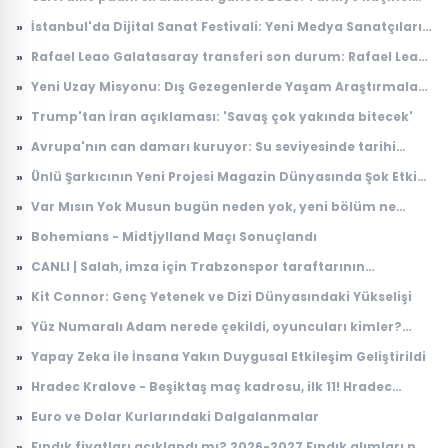
sırada, puanı kaç?
»
İstanbul'da Dijital Sanat Festivali: Yeni Medya Sanatçıları
Bir Araya Geliyor
»
Rafael Leao Galatasaray transferi son durum: Rafael Leao
Galatasaray'a gelecek mi, maliyeti ne kadar?
»
Yeni Uzay Misyonu: Dış Gezegenlerde Yaşam Araştırmaları
Başlıyor
»
Trump'tan İran açıklaması: 'Savaş çok yakında bitecek'
»
Avrupa'nın can damarı kuruyor: Su seviyesinde tarihi
düşüş
»
Ünlü Şarkıcının Yeni Projesi Magazin Dünyasında Şok Etkisi
Yarattı
»
Var Mısın Yok Musun bugün neden yok, yeni bölüm ne
zaman yayınlanacak? 6 Ağustos ATV yayın akışı
»
Bohemians - Midtjylland Maçı Sonuçlandı
»
CANLI | Salah, imza için Trabzonspor taraftarının
karşısında: İşte ilk sözleri...
»
Kit Connor: Genç Yetenek ve Dizi Dünyasındaki Yükselişi
»
Yüz Numaralı Adam nerede çekildi, oyuncuları kimler?
Kemal Sunal klasiği Yüz Numaralı Adam konusu ne, ne
»
Yapay Zeka ile İnsana Yakın Duygusal Etkileşim Geliştirildi
zaman çekildi?
»
Hradec Kralove - Beşiktaş maç kadrosu, ilk 11! Hradec
Kralove - Beşiktaş maçında kimler oynayacak?
»
Euro ve Dolar Kurlarındaki Dalgalanmalar
»
Fındık fiyatları açıklandı mı? 2026-2027 Fındık alımları ne