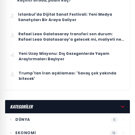
kaçıncı sırada, puanı kaç?
İstanbul'da Dijital Sanat Festivali: Yeni Medya
2.
Sanatçıları Bir Araya Geliyor
Rafael Leao Galatasaray transferi son durum:
3.
Rafael Leao Galatasaray'a gelecek mi, maliyeti ne
kadar?
Yeni Uzay Misyonu: Dış Gezegenlerde Yaşam
4.
Araştırmaları Başlıyor
Trump'tan İran açıklaması: 'Savaş çok yakında
5.
bitecek'
KATEGORİLER
DÜNYA
5
EKONOMI
16