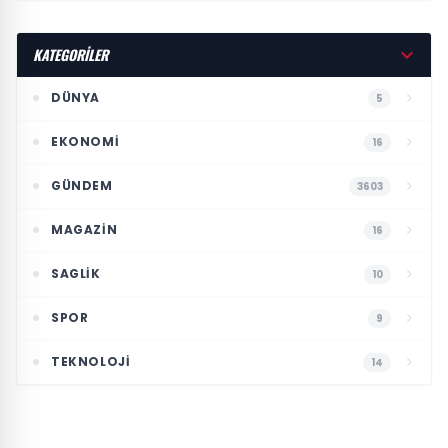
KATEGORİLER
DÜNYA
5
EKONOMI
16
GÜNDEM
3603
MAGAZIN
16
SAGLIK
10
SPOR
9
TEKNOLOJI
14