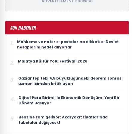
ADVERTISEMENT 300x600
SON HABERLER
Mahkeme ve noter e-postalarına dikkat: e-Devlet
1.
hesaplarını hedef alıyorlar
Malatya Kültür Yolu Festivali 2026
2.
Gaziantep'teki 4,5 büyüklüğündeki deprem sonrası
3.
uzman isimden kritik uyarı
Dijital Para Birimi ile Ekonomik Dönüşüm: Yeni Bir
4.
Dönem Başlıyor
Benzine zam geliyor: Akaryakıt fiyatlarında
5.
tabelalar değişecek!