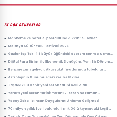
EN ÇOK OKUNANLAR
»
Mahkeme ve noter e-postalarına dikkat: e-Devlet
hesaplarını hedef alıyorlar
»
Malatya Kültür Yolu Festivali 2026
»
Gaziantep'teki 4,5 büyüklüğündeki deprem sonrası uzman
isimden kritik uyarı
»
Dijital Para Birimi ile Ekonomik Dönüşüm: Yeni Bir Dönem
Başlıyor
»
Benzine zam geliyor: Akaryakıt fiyatlarında tabelalar
değişecek!
»
Astrolojinin Günümüzdeki Yeri ve Etkileri
»
Taşacak Bu Deniz yeni sezon tarihi belli oldu
»
Yeraltı yeni sezon tarihi: Yeraltı 2. sezon ne zaman
başlayacak?
»
Yapay Zeka ile İnsan Duygularını Anlama Gelişmesi
»
70 milyon yıllık fosil bulundu! İznik Gölü kıyısındaki keşif
dikkat çekti
»
Twitch, Oyun Yayıncılığının Yeni Döneminde Öne Çıkıyor