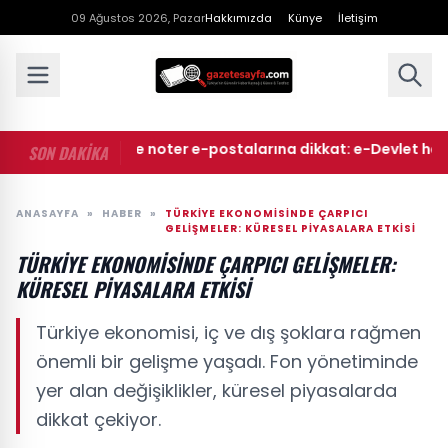
09 Ağustos 2026, Pazar
Hakkımızda
Künye
İletişim
• Mahkeme ve noter e-postalarına dikkat: e-Devlet hesapları
SON DAKİKA
ANASAYFA
»
HABER
»
TÜRKIYE EKONOMISINDE ÇARPICI
GELIŞMELER: KÜRESEL PIYASALARA ETKISI
TÜRKIYE EKONOMISINDE ÇARPICI GELIŞMELER:
KÜRESEL PIYASALARA ETKISI
Türkiye ekonomisi, iç ve dış şoklara rağmen
önemli bir gelişme yaşadı. Fon yönetiminde
yer alan değişiklikler, küresel piyasalarda
dikkat çekiyor.