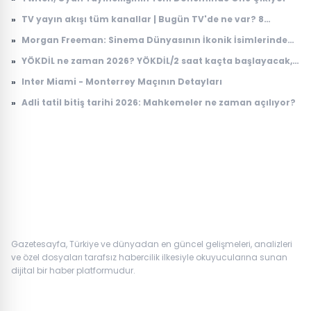
»
TV yayın akışı tüm kanallar | Bugün TV'de ne var? 8
Ağustos 2026 Cumartesi hangi diziler ve filmler var?
»
Morgan Freeman: Sinema Dünyasının İkonik İsimlerinden
Biri
»
YÖKDİL ne zaman 2026? YÖKDİL/2 saat kaçta başlayacak,
kaçta bitecek?
»
Inter Miami - Monterrey Maçının Detayları
»
Adli tatil bitiş tarihi 2026: Mahkemeler ne zaman açılıyor?
Gazetesayfa, Türkiye ve dünyadan en güncel gelişmeleri, analizleri
ve özel dosyaları tarafsız habercilik ilkesiyle okuyucularına sunan
dijital bir haber platformudur.