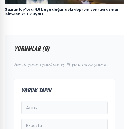
Gaziantep'teki 4,5 büyüklüğündeki deprem sonrası uzman
isimden kritik uyarı
YORUMLAR (0)
Henüz yorum yapılmamış. İlk yorumu siz yapın!
YORUM YAPIN