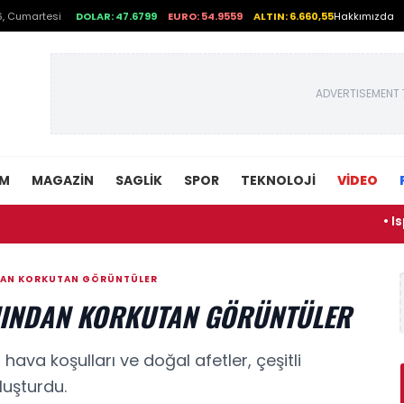
, Cumartesi
DOLAR: 47.6799
EURO: 54.9559
ALTIN: 6.660,55
Hakkımızda
ADVERTISEMENT 
EM
MAGAZIN
SAGLIK
SPOR
TEKNOLOJI
VİDEO
• Isparta'da t
NDAN KORKUTAN GÖRÜNTÜLER
ANINDAN KORKUTAN GÖRÜNTÜLER
ava koşulları ve doğal afetler, çeşitli
uşturdu.