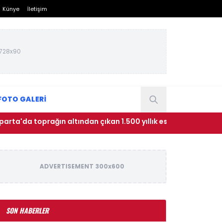
Künye
İletişim
728x90
FOTO GALERİ
oprağın altından çıkan 1.500 yıllık eser dünyada tek çıktı! Ark
ADVERTISEMENT 300x600
SON HABERLER