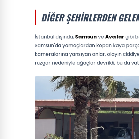
DIĞER ŞEHIRLERDEN GEL
İstanbul dışında,
Samsun
ve
Avcılar
gibi b
Samsun'da yamaçlardan kopan kaya parçalar
kameralarına yansıyan anlar, olayın ciddiyeti
rüzgar nedeniyle ağaçlar devrildi, bu da va