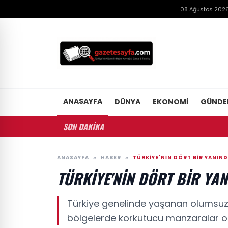
08 Ağustos 2026
ANASAYFA
DÜNYA
EKONOMI
GÜND
SON DAKİKA
ANASAYFA
»
HABER
»
TÜRKIYE'NIN DÖRT BIR YANI
TÜRKIYE'NIN DÖRT BIR Y
Türkiye genelinde yaşanan olumsuz h
bölgelerde korkutucu manzaralar ol