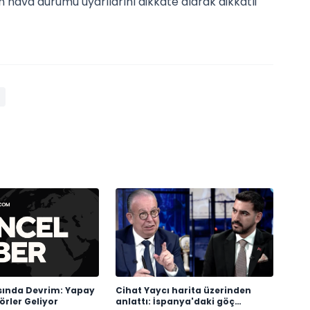
 hava durumu uyarılarını dikkate alarak dikkatli
ında Devrim: Yapay
Cihat Yaycı harita üzerinden
rler Geliyor
anlattı: İspanya'daki göç