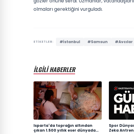
gözler önüne serdi. Uzmanlar, vatandaşların
olmaları gerektiğini vurguladı.
#İstanbul
#Samsun
#Avcılar
ETİKETLER:
İLGİLİ HABERLER
Isparta'da toprağın altından
Spor Dünyas
çıkan 1.500 yıllık eser dünyada
Zeka Antrenö