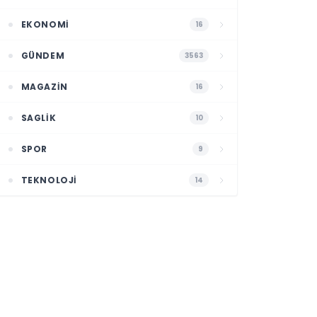
EKONOMI
16
GÜNDEM
3563
MAGAZIN
16
SAGLIK
10
SPOR
9
TEKNOLOJI
14