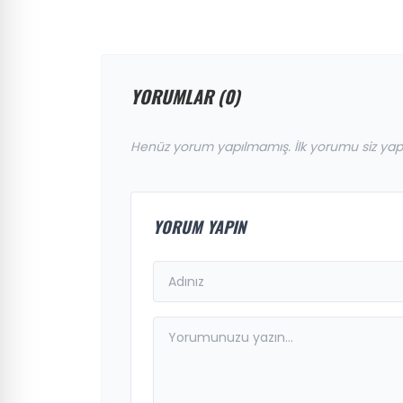
tek çıktı! Arkeologlar heyecanla
açıkladı
YORUMLAR (0)
Henüz yorum yapılmamış. İlk yorumu siz yap
YORUM YAPIN