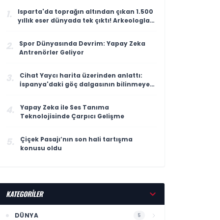
Isparta'da toprağın altından çıkan 1.500
1.
yıllık eser dünyada tek çıktı! Arkeologlar
heyecanla açıkladı
Spor Dünyasında Devrim: Yapay Zeka
2.
Antrenörler Geliyor
Cihat Yaycı harita üzerinden anlattı:
3.
İspanya'daki göç dalgasının bilinmeyen
yönü
Yapay Zeka ile Ses Tanıma
4.
Teknolojisinde Çarpıcı Gelişme
Çiçek Pasajı’nın son hali tartışma
5.
konusu oldu
KATEGORİLER
DÜNYA
5