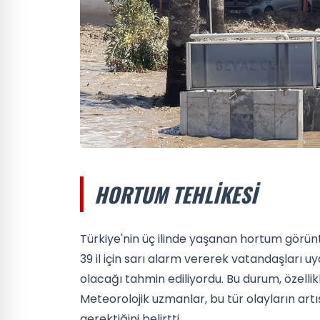
HORTUM TEHLIKESI
Türkiye'nin üç ilinde yaşanan hortum görünt
39 il için sarı alarm vererek vatandaşları uy
olacağı tahmin ediliyordu. Bu durum, özellik
Meteorolojik uzmanlar, bu tür olayların ar
gerektiğini belirtti.