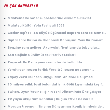
EN ÇOK OKUNANLAR
»
Mahkeme ve noter e-postalarına dikkat: e-Devlet
hesaplarını hedef alıyorlar
»
Malatya Kültür Yolu Festivali 2026
»
Gaziantep'teki 4,5 büyüklüğündeki deprem sonrası uzman
isimden kritik uyarı
»
Dijital Para Birimi ile Ekonomik Dönüşüm: Yeni Bir Dönem
Başlıyor
»
Benzine zam geliyor: Akaryakıt fiyatlarında tabelalar
değişecek!
»
Astrolojinin Günümüzdeki Yeri ve Etkileri
»
Taşacak Bu Deniz yeni sezon tarihi belli oldu
»
Yeraltı yeni sezon tarihi: Yeraltı 2. sezon ne zaman
başlayacak?
»
Yapay Zeka ile İnsan Duygularını Anlama Gelişmesi
»
70 milyon yıllık fosil bulundu! İznik Gölü kıyısındaki keşif
dikkat çekti
»
Twitch, Oyun Yayıncılığının Yeni Döneminde Öne Çıkıyor
»
TV yayın akışı tüm kanallar | Bugün TV'de ne var? 8
Ağustos 2026 Cumartesi hangi diziler ve filmler var?
»
Morgan Freeman: Sinema Dünyasının İkonik İsimlerinden