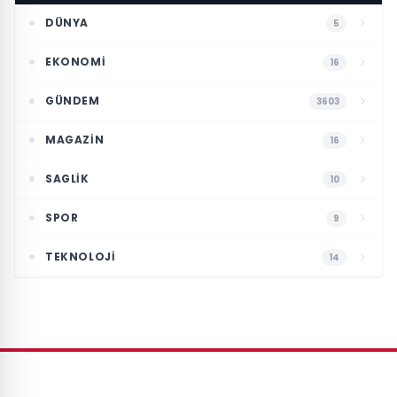
DÜNYA
5
EKONOMI
16
GÜNDEM
3603
MAGAZIN
16
SAGLIK
10
SPOR
9
TEKNOLOJI
14