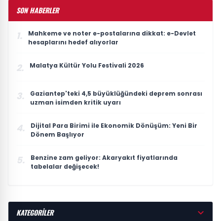
SON HABERLER
Mahkeme ve noter e-postalarına dikkat: e-Devlet
1.
hesaplarını hedef alıyorlar
Malatya Kültür Yolu Festivali 2026
2.
Gaziantep'teki 4,5 büyüklüğündeki deprem sonrası
3.
uzman isimden kritik uyarı
Dijital Para Birimi ile Ekonomik Dönüşüm: Yeni Bir
4.
Dönem Başlıyor
Benzine zam geliyor: Akaryakıt fiyatlarında
5.
tabelalar değişecek!
KATEGORİLER