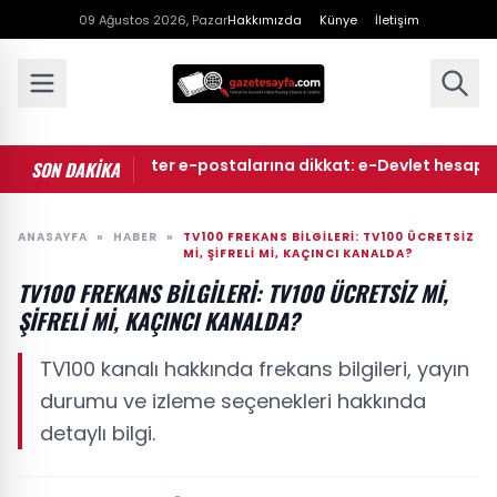
09 Ağustos 2026, Pazar
Hakkımızda
Künye
İletişim
hkeme ve noter e-postalarına dikkat: e-Devlet hesaplarını he
SON DAKİKA
ANASAYFA
»
HABER
»
TV100 FREKANS BILGILERI: TV100 ÜCRETSIZ
MI, ŞIFRELI MI, KAÇINCI KANALDA?
TV100 FREKANS BILGILERI: TV100 ÜCRETSIZ MI,
ŞIFRELI MI, KAÇINCI KANALDA?
TV100 kanalı hakkında frekans bilgileri, yayın
durumu ve izleme seçenekleri hakkında
detaylı bilgi.