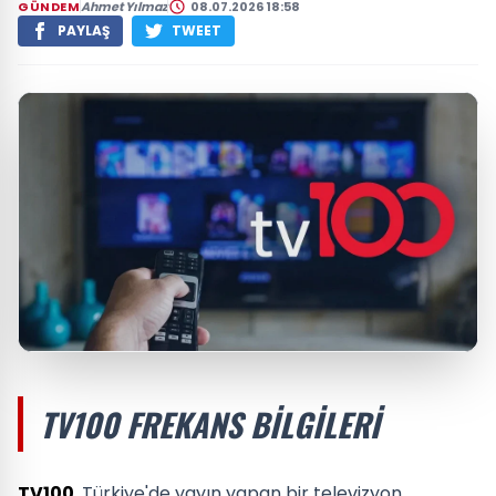
GÜNDEM
Ahmet Yılmaz
08.07.2026 18:58
PAYLAŞ
TWEET
TV100 FREKANS BILGILERI
TV100
, Türkiye'de yayın yapan bir televizyon