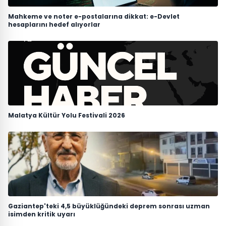
Mahkeme ve noter e-postalarına dikkat: e-Devlet
hesaplarını hedef alıyorlar
Malatya Kültür Yolu Festivali 2026
Gaziantep'teki 4,5 büyüklüğündeki deprem sonrası uzman
isimden kritik uyarı