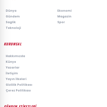
›
Dünya
›
Ekonomi
›
Gündem
›
Magazin
›
Saglik
›
Spor
›
Teknoloji
KURUMSAL
›
Hakkımızda
›
Künye
›
Yazarlar
›
İletişim
›
Yayın İlkeleri
›
Gizlilik Politikası
›
Çerez Politikası
GÜNDEM ETİKETLERİ