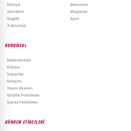
›
Dünya
›
Ekonomi
›
Gündem
›
Magazin
›
Saglik
›
Spor
›
Teknoloji
KURUMSAL
›
Hakkımızda
›
Künye
›
Yazarlar
›
İletişim
›
Yayın İlkeleri
›
Gizlilik Politikası
›
Çerez Politikası
GÜNDEM ETİKETLERİ