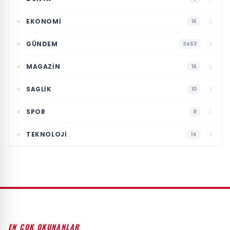
EKONOMI
16
GÜNDEM
3463
MAGAZIN
16
SAGLIK
10
SPOR
9
TEKNOLOJI
14
EN ÇOK OKUNANLAR