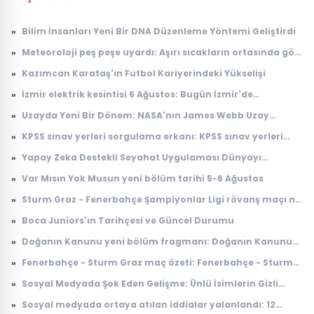
»
Bilim İnsanları Yeni Bir DNA Düzenleme Yöntemi Geliştirdi
»
Meteoroloji peş peşe uyardı: Aşırı sıcakların ortasında gök
gürültülü sağanak alarmı
»
Kazımcan Karataş'ın Futbol Kariyerindeki Yükselişi
»
İzmir elektrik kesintisi 6 Ağustos: Bugün İzmir'de
elektrikler ne zaman gelecek? Gdz Elektrik ilçe ilçe kesinti
»
Uzayda Yeni Bir Dönem: NASA'nın James Webb Uzay
listesi duyuruldu
Teleskobu İle Elde Edilen Çarpıcı Veriler
»
KPSS sınav yerleri sorgulama erkanı: KPSS sınav yerleri
açıklandı mı, ne zaman açıklanacak?
»
Yapay Zeka Destekli Seyahat Uygulaması Dünyayı
Sarsıyor
»
Var Mısın Yok Musun yeni bölüm tarihi 5-6 Ağustos
»
Sturm Graz - Fenerbahçe Şampiyonlar Ligi rövanş maçı ne
zaman, saat kaçta, nerede, hangi kanalda?
»
Boca Juniors'ın Tarihçesi ve Güncel Durumu
»
Doğanın Kanunu yeni bölüm fragmanı: Doğanın Kanunu
10. bölüm fragmanı yayınlandı mı, ne zaman
»
Fenerbahçe - Sturm Graz maç özeti: Fenerbahçe - Sturm
yayınlanacak?
Graz maç özeti nereden izlenir, nerede yayınlanıyor?
»
Sosyal Medyada Şok Eden Gelişme: Ünlü İsimlerin Gizli
İlişkileri Ortaya Çıktı
»
Sosyal medyada ortaya atılan iddialar yalanlandı: 12