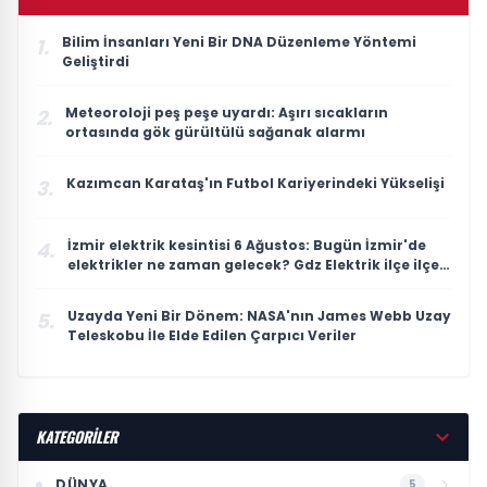
Bilim İnsanları Yeni Bir DNA Düzenleme Yöntemi
1.
Geliştirdi
Meteoroloji peş peşe uyardı: Aşırı sıcakların
2.
ortasında gök gürültülü sağanak alarmı
Kazımcan Karataş'ın Futbol Kariyerindeki Yükselişi
3.
İzmir elektrik kesintisi 6 Ağustos: Bugün İzmir'de
4.
elektrikler ne zaman gelecek? Gdz Elektrik ilçe ilçe
kesinti listesi duyuruldu
Uzayda Yeni Bir Dönem: NASA'nın James Webb Uzay
5.
Teleskobu İle Elde Edilen Çarpıcı Veriler
KATEGORİLER
DÜNYA
5