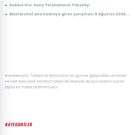
Ağustos'ta yer çekimi duracak mı, ne olacak?
»
Robbie Ure: Genç Yeteneklerin Yükselişi
»
Masterchef ana kadroya giren yarışmacı 5 Ağustos 2026:
Masterchef ana kadroya giren 17. yarışmacı kim oldu?
Gazetesayfa, Türkiye ve dünyadan en güncel gelişmeleri, analizleri
ve özel dosyaları tarafsız habercilik ilkesiyle okuyucularına sunan
dijital bir haber platformudur.
KATEGORİLER