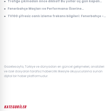
»
Trafiğe çıkmadan önce dikkat! Bu yollar üç gün kapalı
olacak
»
Fenerbahçe Maçları ve Performansı Üzerine
Değerlendirmeler
»
TV100 şifresiz canlı izleme frekans bilgileri: Fenerbahçe -
Sturm Graz maçı TV100 Digiturk, Tivibu kaçıncı kanalda?
Gazetesayfa, Türkiye ve dünyadan en güncel gelişmeleri, analizleri
ve özel dosyaları tarafsız habercilik ilkesiyle okuyucularına sunan
dijital bir haber platformudur.
KATEGORİLER