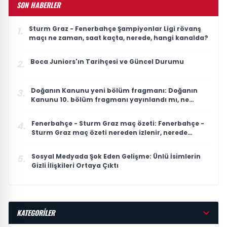
SON HABERLER
Sturm Graz - Fenerbahçe Şampiyonlar Ligi rövanş
1.
maçı ne zaman, saat kaçta, nerede, hangi kanalda?
Boca Juniors'ın Tarihçesi ve Güncel Durumu
2.
Doğanın Kanunu yeni bölüm fragmanı: Doğanın
3.
Kanunu 10. bölüm fragmanı yayınlandı mı, ne
zaman yayınlanacak?
Fenerbahçe - Sturm Graz maç özeti: Fenerbahçe -
4.
Sturm Graz maç özeti nereden izlenir, nerede
yayınlanıyor?
Sosyal Medyada Şok Eden Gelişme: Ünlü İsimlerin
5.
Gizli İlişkileri Ortaya Çıktı
KATEGORİLER