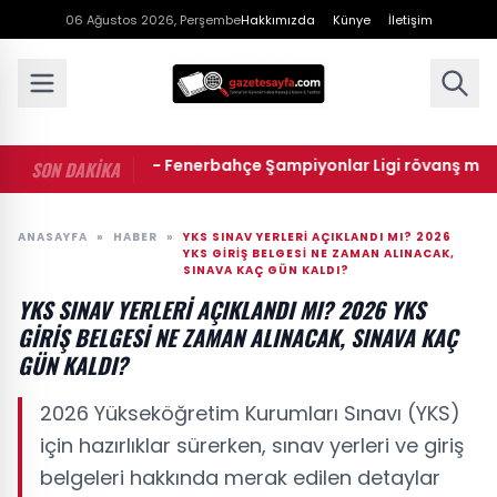
06 Ağustos 2026, Perşembe
Hakkımızda
Künye
İletişim
• Sturm Graz - Fenerbahçe Şampiyonlar Ligi rövanş maçı ne z
SON DAKİKA
ANASAYFA
»
HABER
»
YKS SINAV YERLERI AÇIKLANDI MI? 2026
YKS GIRIŞ BELGESI NE ZAMAN ALINACAK,
SINAVA KAÇ GÜN KALDI?
YKS SINAV YERLERI AÇIKLANDI MI? 2026 YKS
GIRIŞ BELGESI NE ZAMAN ALINACAK, SINAVA KAÇ
GÜN KALDI?
2026 Yükseköğretim Kurumları Sınavı (YKS)
için hazırlıklar sürerken, sınav yerleri ve giriş
belgeleri hakkında merak edilen detaylar