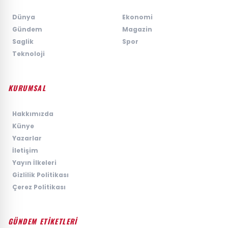
›
Dünya
›
Ekonomi
›
Gündem
›
Magazin
›
Saglik
›
Spor
›
Teknoloji
KURUMSAL
›
Hakkımızda
›
Künye
›
Yazarlar
›
İletişim
›
Yayın İlkeleri
›
Gizlilik Politikası
›
Çerez Politikası
GÜNDEM ETİKETLERİ