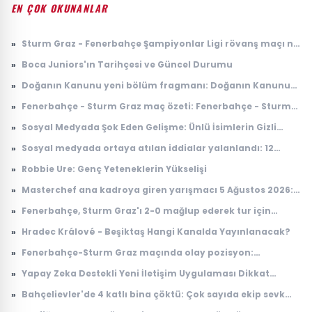
EN ÇOK OKUNANLAR
»
Sturm Graz - Fenerbahçe Şampiyonlar Ligi rövanş maçı ne
zaman, saat kaçta, nerede, hangi kanalda?
»
Boca Juniors'ın Tarihçesi ve Güncel Durumu
»
Doğanın Kanunu yeni bölüm fragmanı: Doğanın Kanunu
10. bölüm fragmanı yayınlandı mı, ne zaman
»
Fenerbahçe - Sturm Graz maç özeti: Fenerbahçe - Sturm
yayınlanacak?
Graz maç özeti nereden izlenir, nerede yayınlanıyor?
»
Sosyal Medyada Şok Eden Gelişme: Ünlü İsimlerin Gizli
İlişkileri Ortaya Çıktı
»
Sosyal medyada ortaya atılan iddialar yalanlandı: 12
Ağustos'ta yer çekimi duracak mı, ne olacak?
»
Robbie Ure: Genç Yeteneklerin Yükselişi
»
Masterchef ana kadroya giren yarışmacı 5 Ağustos 2026:
Masterchef ana kadroya giren 17. yarışmacı kim oldu?
»
Fenerbahçe, Sturm Graz'ı 2-0 mağlup ederek tur için
avantaj sağladı
»
Hradec Králové - Beşiktaş Hangi Kanalda Yayınlanacak?
»
Fenerbahçe-Sturm Graz maçında olay pozisyon:
Taraftardan hakeme büyük tepki
»
Yapay Zeka Destekli Yeni İletişim Uygulaması Dikkat
Çekiyor
»
Bahçelievler'de 4 katlı bina çöktü: Çok sayıda ekip sevk
edildi