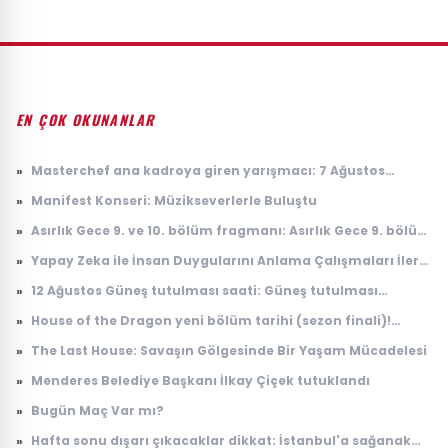
EN ÇOK OKUNANLAR
»
Masterchef ana kadroya giren yarışmacı: 7 Ağustos
Masterchef ana kadroya giren 19. yarışmacı kim oldu?
»
Manifest Konseri: Müzikseverlerle Buluştu
»
Asırlık Gece 9. ve 10. bölüm fragmanı: Asırlık Gece 9. bölüm
ne zaman yayınlanacak?
»
Yapay Zeka ile İnsan Duygularını Anlama Çalışmaları İleri
Seviyeye Taşındı
»
12 Ağustos Güneş tutulması saati: Güneş tutulması
Türkiye'den görülecek mi?
»
House of the Dragon yeni bölüm tarihi (sezon finali)!
House of the Dragon 3. sezon 8. bölüm ne zaman
»
The Last House: Savaşın Gölgesinde Bir Yaşam Mücadelesi
yayınlanacak?
»
Menderes Belediye Başkanı İlkay Çiçek tutuklandı
»
Bugün Maç Var mı?
»
Hafta sonu dışarı çıkacaklar dikkat: İstanbul'a sağanak