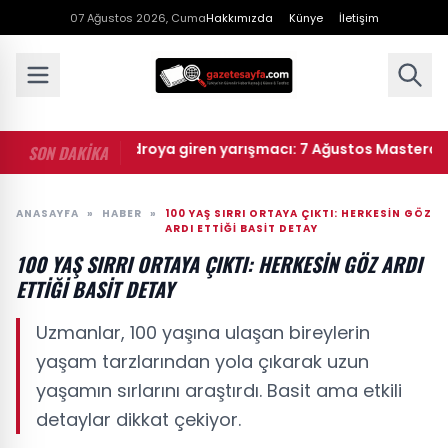
07 Ağustos 2026, Cuma
Hakkımızda
Künye
İletişim
rchef ana kadroya giren yarışmacı: 7 Ağustos Masterchef ana
SON DAKİKA
ANASAYFA
»
HABER
»
100 YAŞ SIRRI ORTAYA ÇIKTI: HERKESIN GÖZ
ARDI ETTIĞI BASIT DETAY
100 YAŞ SIRRI ORTAYA ÇIKTI: HERKESIN GÖZ ARDI
ETTIĞI BASIT DETAY
Uzmanlar, 100 yaşına ulaşan bireylerin
yaşam tarzlarından yola çıkarak uzun
yaşamın sırlarını araştırdı. Basit ama etkili
detaylar dikkat çekiyor.