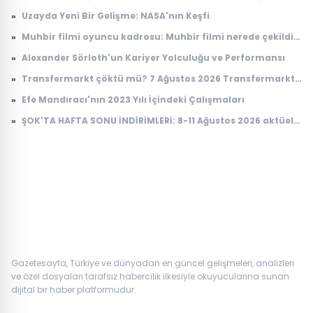
yağış geliyor
»
Uzayda Yeni Bir Gelişme: NASA'nın Keşfi
»
Muhbir filmi oyuncu kadrosu: Muhbir filmi nerede çekildi,
konusu ne?
»
Alexander Sörloth'un Kariyer Yolculuğu ve Performansı
»
Transfermarkt çöktü mü? 7 Ağustos 2026 Transfermarkt
neden açılmıyor?
»
Efe Mandıracı'nın 2023 Yılı İçindeki Çalışmaları
»
ŞOK'TA HAFTA SONU İNDİRİMLERİ: 8-11 Ağustos 2026 aktüel
ürünler kataloğu
Gazetesayfa, Türkiye ve dünyadan en güncel gelişmeleri, analizleri
ve özel dosyaları tarafsız habercilik ilkesiyle okuyucularına sunan
dijital bir haber platformudur.