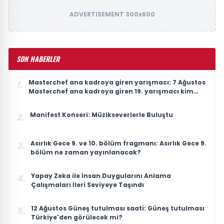
ADVERTISEMENT 300x600
SON HABERLER
Masterchef ana kadroya giren yarışmacı: 7 Ağustos
1.
Masterchef ana kadroya giren 19. yarışmacı kim
oldu?
Manifest Konseri: Müzikseverlerle Buluştu
2.
Asırlık Gece 9. ve 10. bölüm fragmanı: Asırlık Gece 9.
3.
bölüm ne zaman yayınlanacak?
Yapay Zeka ile İnsan Duygularını Anlama
4.
Çalışmaları İleri Seviyeye Taşındı
12 Ağustos Güneş tutulması saati: Güneş tutulması
5.
Türkiye'den görülecek mi?