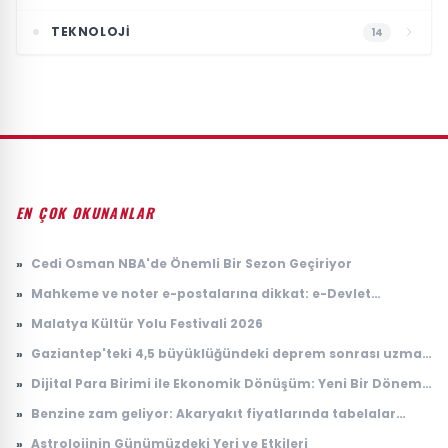
TEKNOLOJI
14
EN ÇOK OKUNANLAR
»
Cedi Osman NBA'de Önemli Bir Sezon Geçiriyor
»
Mahkeme ve noter e-postalarına dikkat: e-Devlet
hesaplarını hedef alıyorlar
»
Malatya Kültür Yolu Festivali 2026
»
Gaziantep'teki 4,5 büyüklüğündeki deprem sonrası uzman
isimden kritik uyarı
»
Dijital Para Birimi ile Ekonomik Dönüşüm: Yeni Bir Dönem
Başlıyor
»
Benzine zam geliyor: Akaryakıt fiyatlarında tabelalar
değişecek!
»
Astrolojinin Günümüzdeki Yeri ve Etkileri