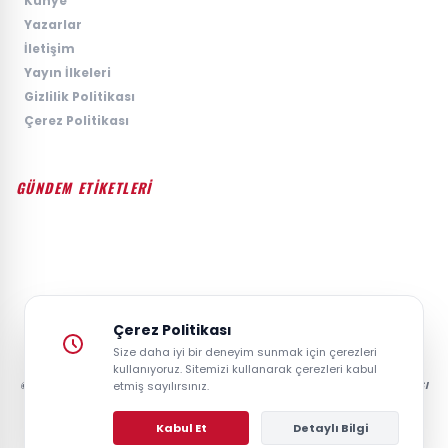
›
Künye
›
Yazarlar
›
İletişim
›
Yayın İlkeleri
›
Gizlilik Politikası
›
Çerez Politikası
GÜNDEM ETİKETLERİ
#GÜNDEM
#SIYASET
#EKONOMI
#SPOR
#TEKNOLOJI
#DÜNYA
#MAGAZIN
Çerez Politikası
Size daha iyi bir deneyim sunmak için çerezleri
kullanıyoruz. Sitemizi kullanarak çerezleri kabul
© 2026 GAZETESAYFA | TÜRKIYE VE DÜNYANIN GÜNCEL HABER POSTASI
etmiş sayılırsınız.
- TÜM HAKLARI SAKLIDIR.
Kabul Et
Detaylı Bilgi