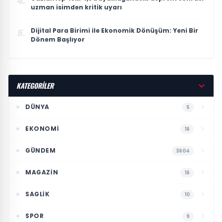
4.
uzman isimden kritik uyarı
Dijital Para Birimi ile Ekonomik Dönüşüm: Yeni Bir
5.
Dönem Başlıyor
KATEGORİLER
DÜNYA
5
EKONOMI
16
GÜNDEM
3604
MAGAZIN
16
SAGLIK
10
SPOR
9