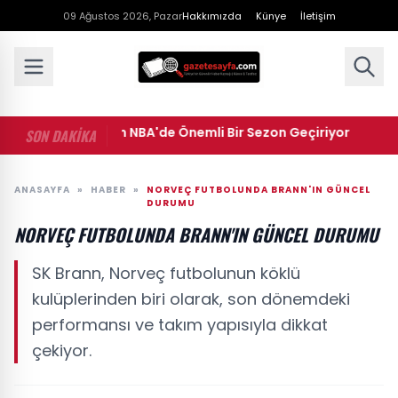
09 Ağustos 2026, Pazar
Hakkımızda
Künye
İletişim
• Cedi Osman NBA'de Önemli Bir Sezon Geçiriyor
• Mah
SON DAKİKA
ANASAYFA
»
HABER
»
NORVEÇ FUTBOLUNDA BRANN'IN GÜNCEL
DURUMU
NORVEÇ FUTBOLUNDA BRANN'IN GÜNCEL DURUMU
SK Brann, Norveç futbolunun köklü
kulüplerinden biri olarak, son dönemdeki
performansı ve takım yapısıyla dikkat
çekiyor.