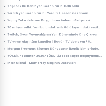
»
Taşacak Bu Deniz yeni sezon tarihi belli oldu
»
Yeraltı yeni sezon tarihi: Yeraltı 2. sezon ne zaman
başlayacak?
»
Yapay Zeka ile İnsan Duygularını Anlama Gelişmesi
»
70 milyon yıllık fosil bulundu! İznik Gölü kıyısındaki keşif
dikkat çekti
»
Twitch, Oyun Yayıncılığının Yeni Döneminde Öne Çıkıyor
»
TV yayın akışı tüm kanallar | Bugün TV'de ne var? 8
Ağustos 2026 Cumartesi hangi diziler ve filmler var?
»
Morgan Freeman: Sinema Dünyasının İkonik İsimlerinden
Biri
»
YÖKDİL ne zaman 2026? YÖKDİL/2 saat kaçta başlayacak,
kaçta bitecek?
»
Inter Miami - Monterrey Maçının Detayları