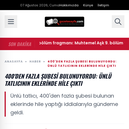
07 Ağustos 2026, Cuma
Hakkımızda
Künye
İletişim
emel Aşk yeni bölüm fragmanı: Muhtemel Aşk 9. bölüm fragma
SON DAKİKA
ANASAYFA
»
HABER
»
400'DEN FAZLA ŞUBESI BULUNUYORDU:
ÜNLÜ TATLICININ EKLERINDE HILE ÇIKTI
400'DEN FAZLA ŞUBESI BULUNUYORDU: ÜNLÜ
TATLICININ EKLERINDE HILE ÇIKTI
Ünlü tatlıcı, 400'den fazla şubesi bulunan
eklerinde hile yaptığı iddialarıyla gündeme
geldi.