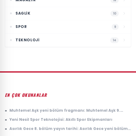
16
SAGLIK
10
SPOR
9
TEKNOLOJI
14
EN ÇOK OKUNANLAR
»
Muhtemel Aşk yeni bölüm fragmanı: Muhtemel Aşk 9.
bölüm fragmanı yayınlandı mı, ne zaman yayınlanacak?
»
Yeni Nesil Spor Teknolojisi: Akıllı Spor Ekipmanları
»
Asırlık Gece 8. bölüm yayın tarihi: Asırlık Gece yeni bölüm
ne zaman, saat kaçta yayınlanacak?