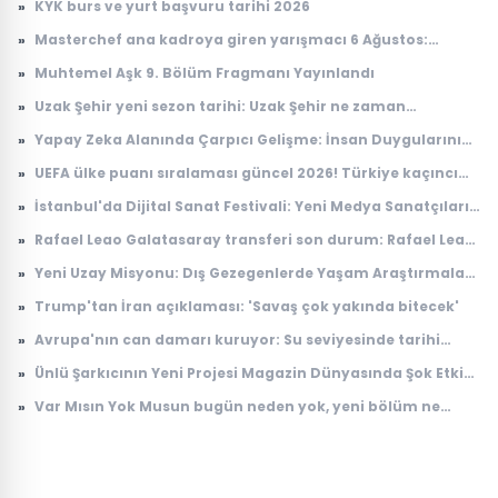
»
KYK burs ve yurt başvuru tarihi 2026
»
Masterchef ana kadroya giren yarışmacı 6 Ağustos:
Masterchef ana kadroya giren 18. yarışmacı kim oldu?
»
Muhtemel Aşk 9. Bölüm Fragmanı Yayınlandı
»
Uzak Şehir yeni sezon tarihi: Uzak Şehir ne zaman
başlayacak?
»
Yapay Zeka Alanında Çarpıcı Gelişme: İnsan Duygularını
Anlayabilen Sistemler
»
UEFA ülke puanı sıralaması güncel 2026! Türkiye kaçıncı
sırada, puanı kaç?
»
İstanbul'da Dijital Sanat Festivali: Yeni Medya Sanatçıları
Bir Araya Geliyor
»
Rafael Leao Galatasaray transferi son durum: Rafael Leao
Galatasaray'a gelecek mi, maliyeti ne kadar?
»
Yeni Uzay Misyonu: Dış Gezegenlerde Yaşam Araştırmaları
Başlıyor
»
Trump'tan İran açıklaması: 'Savaş çok yakında bitecek'
»
Avrupa'nın can damarı kuruyor: Su seviyesinde tarihi
düşüş
»
Ünlü Şarkıcının Yeni Projesi Magazin Dünyasında Şok Etkisi
Yarattı
»
Var Mısın Yok Musun bugün neden yok, yeni bölüm ne
zaman yayınlanacak? 6 Ağustos ATV yayın akışı