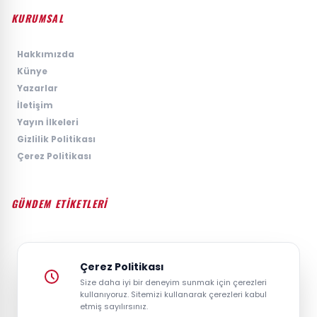
KURUMSAL
›
Hakkımızda
›
Künye
›
Yazarlar
›
İletişim
›
Yayın İlkeleri
›
Gizlilik Politikası
›
Çerez Politikası
GÜNDEM ETİKETLERİ
#GÜNDEM
#SIYASET
#EKONOMI
#SPOR
#TEKNOLOJI
#DÜNYA
#MAGAZIN
Çerez Politikası
Size daha iyi bir deneyim sunmak için çerezleri
kullanıyoruz. Sitemizi kullanarak çerezleri kabul
etmiş sayılırsınız.