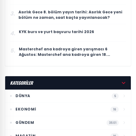
Asırlık Gece 8. bölüm yayın tarihi: Asırlık Gece yeni
3.
bölüm ne zaman, saat kaçta yayınlanacak?
KYK burs ve yurt başvuru tarihi 2026
4.
Masterchef ana kadroya giren yarışmacı 6
5.
Ağustos: Masterchef ana kadroya giren 18.
yarışmacı kim oldu?
KATEGORİLER
DÜNYA
5
EKONOMI
16
GÜNDEM
3501
MAGAZIN