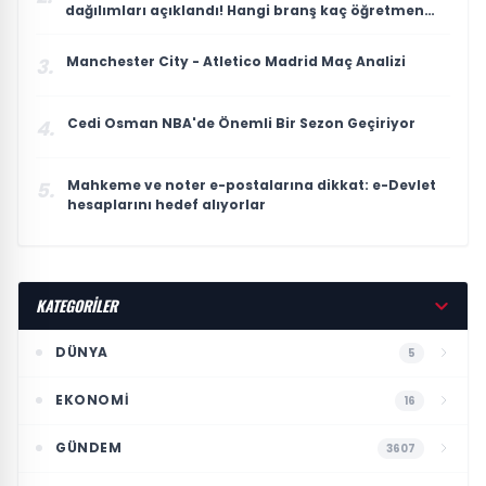
dağılımları açıklandı! Hangi branş kaç öğretmen
atadı?
Manchester City - Atletico Madrid Maç Analizi
3.
Cedi Osman NBA'de Önemli Bir Sezon Geçiriyor
4.
Mahkeme ve noter e-postalarına dikkat: e-Devlet
5.
hesaplarını hedef alıyorlar
KATEGORİLER
DÜNYA
5
EKONOMI
16
GÜNDEM
3607