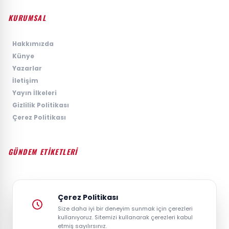
KURUMSAL
›
Hakkımızda
›
Künye
›
Yazarlar
›
İletişim
›
Yayın İlkeleri
›
Gizlilik Politikası
›
Çerez Politikası
GÜNDEM ETİKETLERİ
#GÜNDEM
#SIYASET
#EKONOMI
#SPOR
#TEKNOLOJI
#DÜNYA
#MAGAZIN
Çerez Politikası
Size daha iyi bir deneyim sunmak için çerezleri
kullanıyoruz. Sitemizi kullanarak çerezleri kabul
etmiş sayılırsınız.