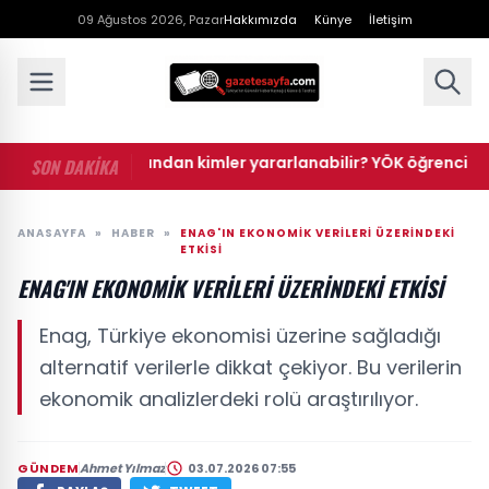
09 Ağustos 2026, Pazar
Hakkımızda
Künye
İletişim
• Öğrenci affından kimler yararlanabilir? YÖK öğrenci affı baş
SON DAKİKA
ANASAYFA
»
HABER
»
ENAG'IN EKONOMIK VERILERI ÜZERINDEKI
ETKISI
ENAG'IN EKONOMIK VERILERI ÜZERINDEKI ETKISI
Enag, Türkiye ekonomisi üzerine sağladığı
alternatif verilerle dikkat çekiyor. Bu verilerin
ekonomik analizlerdeki rolü araştırılıyor.
GÜNDEM
Ahmet Yılmaz
03.07.2026 07:55