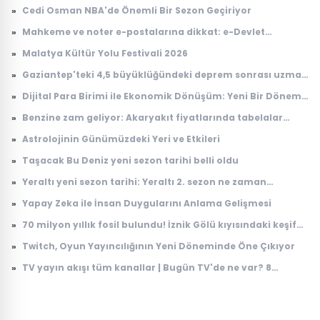
»
Cedi Osman NBA'de Önemli Bir Sezon Geçiriyor
»
Mahkeme ve noter e-postalarına dikkat: e-Devlet
hesaplarını hedef alıyorlar
»
Malatya Kültür Yolu Festivali 2026
»
Gaziantep'teki 4,5 büyüklüğündeki deprem sonrası uzman
isimden kritik uyarı
»
Dijital Para Birimi ile Ekonomik Dönüşüm: Yeni Bir Dönem
Başlıyor
»
Benzine zam geliyor: Akaryakıt fiyatlarında tabelalar
değişecek!
»
Astrolojinin Günümüzdeki Yeri ve Etkileri
»
Taşacak Bu Deniz yeni sezon tarihi belli oldu
»
Yeraltı yeni sezon tarihi: Yeraltı 2. sezon ne zaman
başlayacak?
»
Yapay Zeka ile İnsan Duygularını Anlama Gelişmesi
»
70 milyon yıllık fosil bulundu! İznik Gölü kıyısındaki keşif
dikkat çekti
»
Twitch, Oyun Yayıncılığının Yeni Döneminde Öne Çıkıyor
»
TV yayın akışı tüm kanallar | Bugün TV'de ne var? 8
Ağustos 2026 Cumartesi hangi diziler ve filmler var?