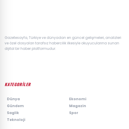
Gazetesayfa, Türkiye ve dünyadan en güncel gelişmeleri, analizleri
ve özel dosyaları tarafsız habercilik ilkesiyle okuyucularına sunan
dijital bir haber platformudur.
KATEGORİLER
›
Dünya
›
Ekonomi
›
Gündem
›
Magazin
›
Saglik
›
Spor
›
Teknoloji