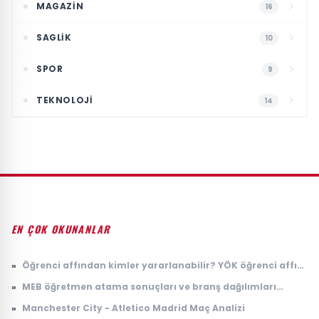
MAGAZIN
16
SAGLIK
10
SPOR
9
TEKNOLOJI
14
EN ÇOK OKUNANLAR
»
Öğrenci affından kimler yararlanabilir? YÖK öğrenci affı
başvurusu nasıl yapılır, kimleri kapsıyor?
»
MEB öğretmen atama sonuçları ve branş dağılımları
açıklandı! Hangi branş kaç öğretmen atadı?
»
Manchester City - Atletico Madrid Maç Analizi