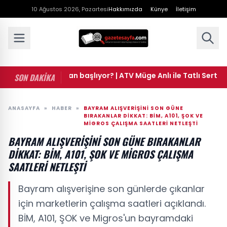
10 Ağustos 2026, Pazartesi
Hakkımızda
Künye
İletişim
 Anlı ne zaman başlıyor? | ATV Müge Anlı ile Tatlı Sert yeni s
SON DAKİKA
ANASAYFA
»
HABER
»
BAYRAM ALIŞVERIŞINI SON GÜNE
BIRAKANLAR DIKKAT: BİM, A101, ŞOK VE
MIGROS ÇALIŞMA SAATLERI NETLEŞTI
BAYRAM ALIŞVERIŞINI SON GÜNE BIRAKANLAR
DIKKAT: BİM, A101, ŞOK VE MIGROS ÇALIŞMA
SAATLERI NETLEŞTI
Bayram alışverişine son günlerde çıkanlar
için marketlerin çalışma saatleri açıklandı.
BİM, A101, ŞOK ve Migros'un bayramdaki