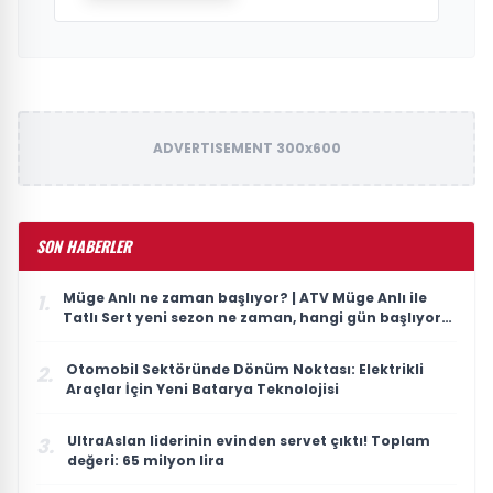
ADVERTISEMENT 300x600
SON HABERLER
Müge Anlı ne zaman başlıyor? | ATV Müge Anlı ile
1.
Tatlı Sert yeni sezon ne zaman, hangi gün başlıyor?
2026 ilk bölüm tarihi
Otomobil Sektöründe Dönüm Noktası: Elektrikli
2.
Araçlar İçin Yeni Batarya Teknolojisi
UltraAslan liderinin evinden servet çıktı! Toplam
3.
değeri: 65 milyon lira