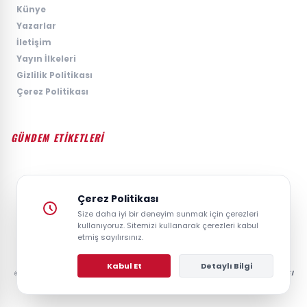
›
Künye
›
Yazarlar
›
İletişim
›
Yayın İlkeleri
›
Gizlilik Politikası
›
Çerez Politikası
GÜNDEM ETİKETLERİ
#GÜNDEM
#SIYASET
#EKONOMI
#SPOR
#TEKNOLOJI
#DÜNYA
#MAGAZIN
Çerez Politikası
Size daha iyi bir deneyim sunmak için çerezleri
kullanıyoruz. Sitemizi kullanarak çerezleri kabul
etmiş sayılırsınız.
Kabul Et
Detaylı Bilgi
© 2026 GAZETESAYFA | TÜRKIYE VE DÜNYANIN GÜNCEL HABER POSTASI
- TÜM HAKLARI SAKLIDIR.