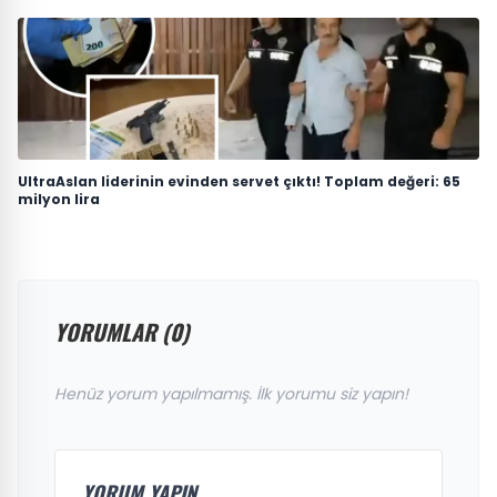
UltraAslan liderinin evinden servet çıktı! Toplam değeri: 65
milyon lira
YORUMLAR (0)
Henüz yorum yapılmamış. İlk yorumu siz yapın!
YORUM YAPIN