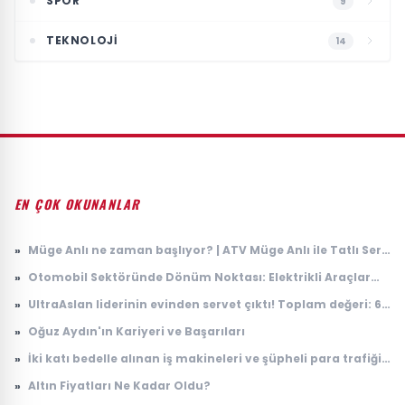
SPOR
9
TEKNOLOJI
14
EN ÇOK OKUNANLAR
»
Müge Anlı ne zaman başlıyor? | ATV Müge Anlı ile Tatlı Sert
yeni sezon ne zaman, hangi gün başlıyor? 2026 ilk bölüm
»
Otomobil Sektöründe Dönüm Noktası: Elektrikli Araçlar
tarihi
İçin Yeni Batarya Teknolojisi
»
UltraAslan liderinin evinden servet çıktı! Toplam değeri: 65
milyon lira
»
Oğuz Aydın'ın Kariyeri ve Başarıları
»
İki katı bedelle alınan iş makineleri ve şüpheli para trafiği
soruldu: Suçu eşine attı
»
Altın Fiyatları Ne Kadar Oldu?