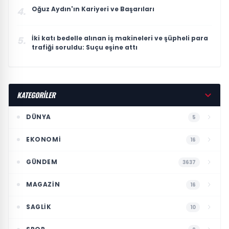
Oğuz Aydın'ın Kariyeri ve Başarıları
4.
İki katı bedelle alınan iş makineleri ve şüpheli para
5.
trafiği soruldu: Suçu eşine attı
KATEGORİLER
DÜNYA
5
EKONOMI
16
GÜNDEM
3637
MAGAZIN
16
SAGLIK
10