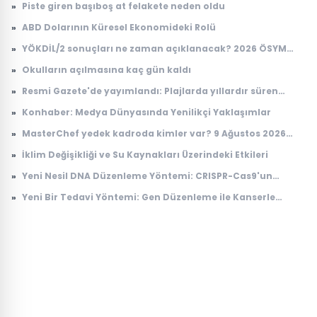
»
Piste giren başıboş at felakete neden oldu
»
ABD Dolarının Küresel Ekonomideki Rolü
»
YÖKDİL/2 sonuçları ne zaman açıklanacak? 2026 ÖSYM
YÖKDİL sonuç sorgulama ekranı
»
Okulların açılmasına kaç gün kaldı
»
Resmi Gazete'de yayımlandı: Plajlarda yıllardır süren
tartışmayı bitirecek karar
»
Konhaber: Medya Dünyasında Yenilikçi Yaklaşımlar
»
MasterChef yedek kadroda kimler var? 9 Ağustos 2026
MasterChef yedek yarışmacıları belli oldu! İşte
»
İklim Değişikliği ve Su Kaynakları Üzerindeki Etkileri
MasterChef Türkiye 2026 ana kadro ve yedekler listesi
»
Yeni Nesil DNA Düzenleme Yöntemi: CRISPR-Cas9'un
Gelişimi
»
Yeni Bir Tedavi Yöntemi: Gen Düzenleme ile Kanserle
Mücadele