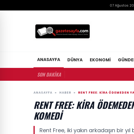
07 Ağustos 2
ANASAYFA
DÜNYA
EKONOMI
GÜND
SON DAKİKA
ANASAYFA
»
HABER
»
RENT FREE: KIRA ÖDEMEDEN Y
RENT FREE: KIRA ÖDEMEDE
KOMEDI
Rent Free, iki yakın arkadaşın bir 