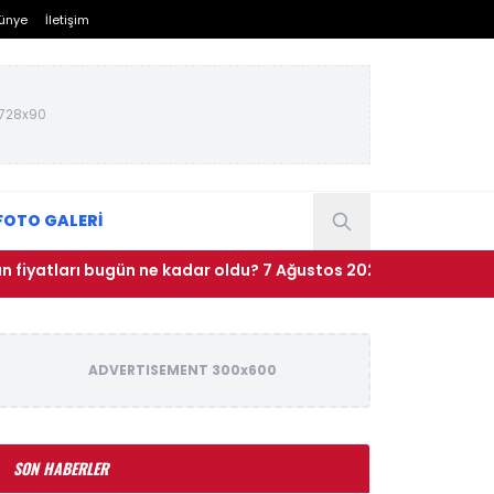
ünye
İletişim
728x90
FOTO GALERİ
atları bugün ne kadar oldu? 7 Ağustos 2026 çeyrek, cumhuriyet,
ADVERTISEMENT 300x600
SON HABERLER