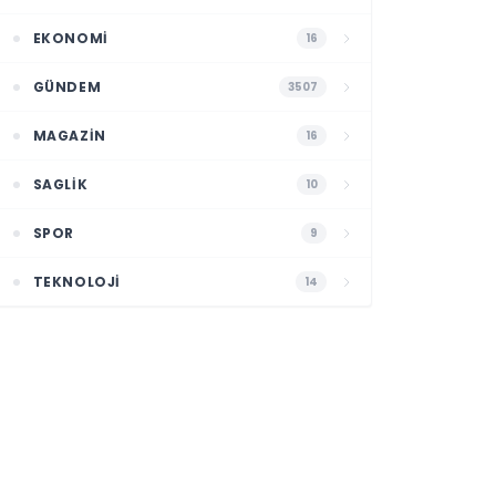
EKONOMI
16
GÜNDEM
3507
MAGAZIN
16
SAGLIK
10
SPOR
9
TEKNOLOJI
14