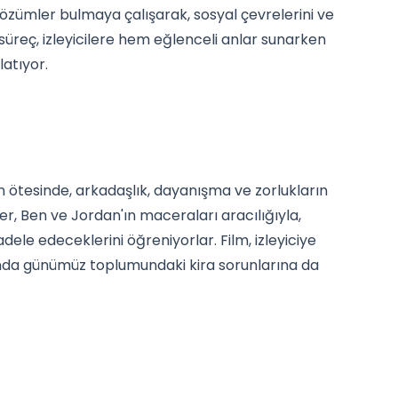
ı çözümler bulmaya çalışarak, sosyal çevrelerini ve
 süreç, izleyicilere hem eğlenceli anlar sunarken
atıyor.
ın ötesinde, arkadaşlık, dayanışma ve zorlukların
ler, Ben ve Jordan'ın maceraları aracılığıyla,
dele edeceklerini öğreniyorlar. Film, izleyiciye
nda günümüz toplumundaki kira sorunlarına da