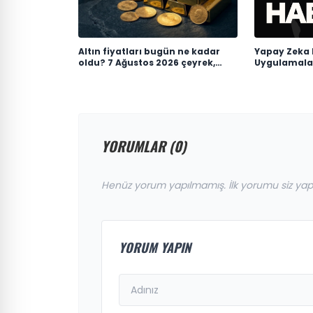
Altın fiyatları bugün ne kadar
Yapay Zeka 
oldu? 7 Ağustos 2026 çeyrek,
Uygulamaları
cumhuriyet, 24 ayar gram altın
fiyatı
YORUMLAR (0)
Henüz yorum yapılmamış. İlk yorumu siz yap
YORUM YAPIN