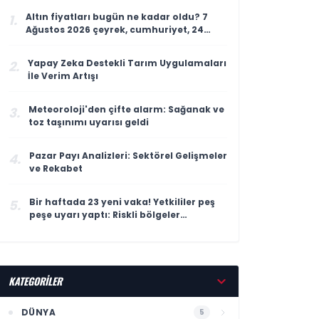
Altın fiyatları bugün ne kadar oldu? 7
1.
Ağustos 2026 çeyrek, cumhuriyet, 24
ayar gram altın fiyatı
Yapay Zeka Destekli Tarım Uygulamaları
2.
İle Verim Artışı
Meteoroloji'den çifte alarm: Sağanak ve
3.
toz taşınımı uyarısı geldi
Pazar Payı Analizleri: Sektörel Gelişmeler
4.
ve Rekabet
Bir haftada 23 yeni vaka! Yetkililer peş
5.
peşe uyarı yaptı: Riskli bölgeler
açıklandı
KATEGORİLER
DÜNYA
5