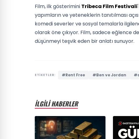
Film, ilk gösterimini
Tribeca Film Festivali
yapımların ve yeteneklerin tanıtılması açıs
komedi severler ve sosyal temalarla ilgilen
olarak öne çıkıyor. Film, sadece eğlence d
düşünmeyi teşvik eden bir anlatı sunuyor.
#Rent Free
#Ben ve Jordan
#d
ETİKETLER:
İLGİLİ HABERLER