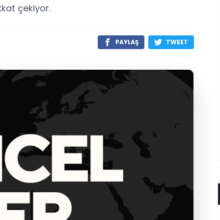
kkat çekiyor.
PAYLAŞ
TWEET