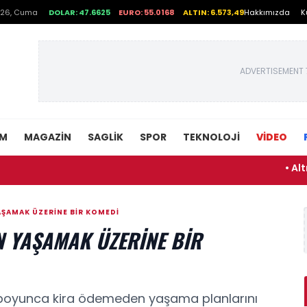
026, Cuma
DOLAR: 47.6625
EURO: 55.0168
ALTIN: 6.573,49
Hakkımızda
K
ADVERTISEMENT 
EM
MAGAZIN
SAGLIK
SPOR
TEKNOLOJI
VİDEO
• Altın fiy
AŞAMAK ÜZERINE BIR KOMEDI
N YAŞAMAK ÜZERINE BIR
yıl boyunca kira ödemeden yaşama planlarını