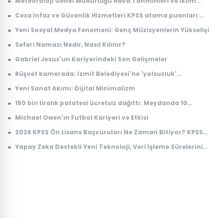
»
Meteoroloji Genel Müdürlüğü Hava Tahminleri ve İklim
Değişikliği Üzerine Çalışmaları
»
Ceza İnfaz ve Güvenlik Hizmetleri KPSS atama puanları:
2026 İKM lise P94 taban puanı
»
Yeni Sosyal Medya Fenomeni: Genç Müzisyenlerin Yükselişi
»
Seferi Namazı Nedir, Nasıl Kılınır?
»
Gabriel Jesus'un Kariyerindeki Son Gelişmeler
»
Rüşvet kamerada: İzmit Belediyesi'ne 'yolsuzluk'
soruşturmasında yeni görüntüler
»
Yeni Sanat Akımı: Dijital Minimalizm
»
150 bin liralık patatesi ücretsiz dağıttı: Meydanda 10
dakikada tek patates kalmadı
»
Michael Owen'ın Futbol Kariyeri ve Etkisi
»
2026 KPSS Ön Lisans Başvuruları Ne Zaman Bitiyor? KPSS
Ön Lisans Sınav Ücreti Ne Kadar?
»
Yapay Zeka Destekli Yeni Teknoloji, Veri İşleme Sürelerini
Devrimsel Şekilde Kısaltıyor