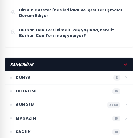
BirGün Gazetesi'nde İstifalar ve İçsel Tartışmalar
4.
Devam Ediyor
Burhan Can Terzi kimdir, kaç yaşında, nereli?
5.
Burhan Can Terzi ne iş yapıyor?
KATEGORİLER
DÜNYA
5
EKONOMI
16
GÜNDEM
3480
MAGAZIN
16
SAGLIK
10