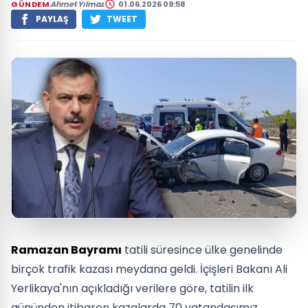
GÜNDEM
Ahmet Yılmaz
01.06.2026 09:58
PAYLAŞ
TWEET
Ramazan Bayramı
tatili süresince ülke genelinde
birçok trafik kazası meydana geldi. İçişleri Bakanı Ali
Yerlikaya'nın açıkladığı verilere göre, tatilin ilk
gününden itibaren kazalarda 70 vatandaşımız