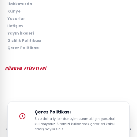
›
Hakkımızda
›
Künye
›
Yazarlar
›
İletişim
›
Yayın İlkeleri
›
Gizlilik Politikası
›
Çerez Politikası
GÜNDEM ETİKETLERİ
#GÜNDEM
#SIYASET
#EKONOMI
#SPOR
#TEKNOLOJI
#DÜNYA
#MAGAZIN
Çerez Politikası
Size daha iyi bir deneyim sunmak için çerezleri
kullanıyoruz. Sitemizi kullanarak çerezleri kabul
© 2026 GAZETESAYFA | TÜRKIYE VE DÜNYANIN GÜNCEL HABER POSTASI
etmiş sayılırsınız.
- TÜM HAKLARI SAKLIDIR.