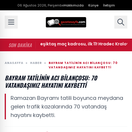
06 Ağustos 2026, Perşembe
Hakkımızda
Künye
İletişim
c Kralove - Beşiktaş maç kadrosu, ilk 11! Hradec Kralove - B
SON DAKİKA
ANASAYFA
»
HABER
»
BAYRAM TATILININ ACI BILANÇOSU: 70
VATANDAŞIMIZ HAYATINI KAYBETTI
BAYRAM TATILININ ACI BILANÇOSU: 70
VATANDAŞIMIZ HAYATINI KAYBETTI
Ramazan Bayramı tatili boyunca meydana
gelen trafik kazalarında 70 vatandaş
hayatını kaybetti.