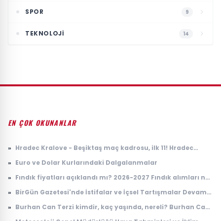
SPOR
9
TEKNOLOJI
14
EN ÇOK OKUNANLAR
»
Hradec Kralove - Beşiktaş maç kadrosu, ilk 11! Hradec
Kralove - Beşiktaş maçında kimler oynayacak?
»
Euro ve Dolar Kurlarındaki Dalgalanmalar
»
Fındık fiyatları açıklandı mı? 2026-2027 Fındık alımları ne
zaman yapılacak? TMO fındık fiyatları
»
BirGün Gazetesi'nde İstifalar ve İçsel Tartışmalar Devam
Ediyor
»
Burhan Can Terzi kimdir, kaç yaşında, nereli? Burhan Can
Terzi ne iş yapıyor?