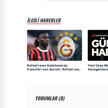
İLGİLİ HABERLER
Rafael Leao Galatasaray
Yeni Uzay Mi
transferi son durum: Rafael Leao
Gezegenler
Galatasaray'a gelecek mi,
Araştırmalar
maliyeti ne kadar?
YORUMLAR (0)