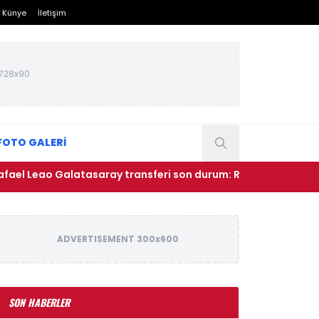
Künye
İletişim
728x90
FOTO GALERİ
ao Galatasaray transferi son durum: Rafael Leao Galatasaray
ADVERTISEMENT 300x600
SON HABERLER