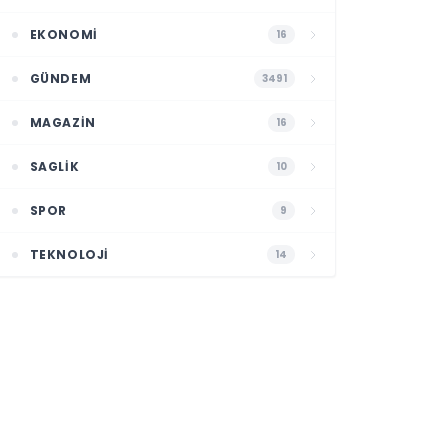
EKONOMI
16
GÜNDEM
3491
MAGAZIN
16
SAGLIK
10
SPOR
9
TEKNOLOJI
14