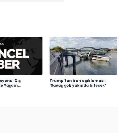
syonu: Dış
Trump'tan İran açıklaması:
de Yaşam
'Savaş çok yakında bitecek'
ı Başlıyor