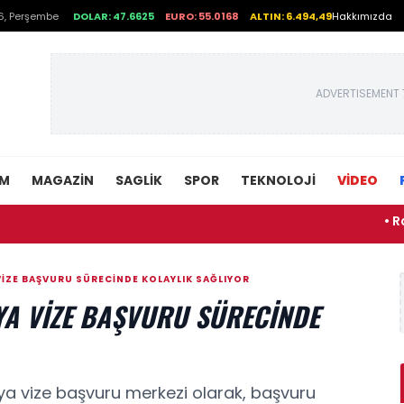
6, Perşembe
DOLAR: 47.6625
EURO: 55.0168
ALTIN: 6.494,49
Hakkımızda
ADVERTISEMENT 
EM
MAGAZIN
SAGLIK
SPOR
TEKNOLOJI
VİDEO
• Rafael Le
VIZE BAŞVURU SÜRECINDE KOLAYLIK SAĞLIYOR
YA VIZE BAŞVURU SÜRECINDE
nya vize başvuru merkezi olarak, başvuru