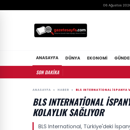
06 Ağustos 202
ANASAYFA
DÜNYA
EKONOMI
GÜND
SON DAKİKA
ANASAYFA
»
HABER
»
BLS INTERNATIONAL İSPANYA 
BLS INTERNATIONAL İSPAN
KOLAYLIK SAĞLIYOR
BLS International, Türkiye'deki İspa