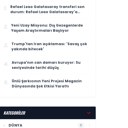
Rafael Leao Galatasaray transferi son
1.
durum: Rafael Leao Galatasaray'a
gelecek mi, maliyeti ne kadar?
Yeni Uzay Misyonu: Dış Gezegenlerde
2.
Yaşam Araştırmaları Başlıyor
Trump'tan İran açıklaması: 'Savaş çok
3.
yakında bitecek'
Avrupa'nın can damarı kuruyor: Su
4.
seviyesinde tarihi düşüş
Ünlü Şarkıcının Yeni Projesi Magazin
5.
Dünyasında Şok Etkisi Yarattı
KATEGORİLER
DÜNYA
5