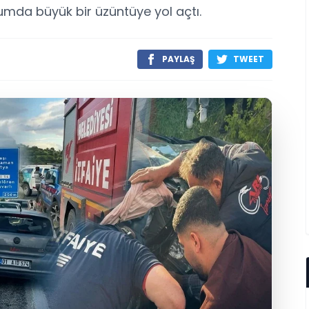
umda büyük bir üzüntüye yol açtı.
PAYLAŞ
TWEET