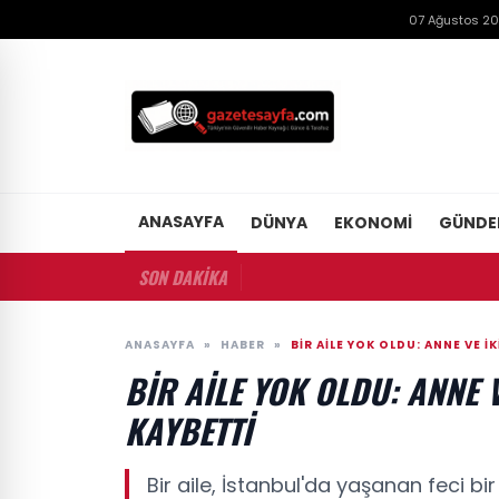
07 Ağustos 2
ANASAYFA
DÜNYA
EKONOMI
GÜND
SON DAKİKA
ANASAYFA
»
HABER
»
BIR AILE YOK OLDU: ANNE VE 
BIR AILE YOK OLDU: ANNE 
KAYBETTI
Bir aile, İstanbul'da yaşanan feci bi