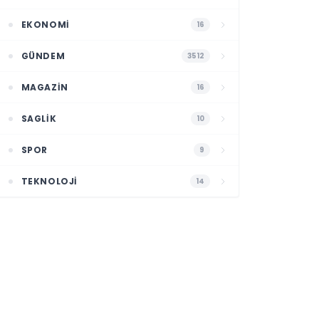
EKONOMI
16
GÜNDEM
3512
MAGAZIN
16
SAGLIK
10
SPOR
9
TEKNOLOJI
14