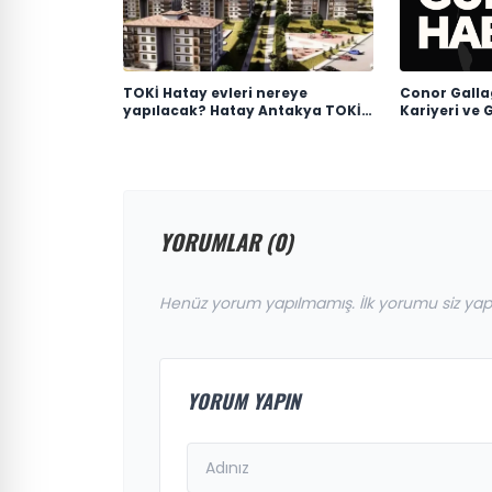
TOKİ Hatay evleri nereye
Conor Galla
yapılacak? Hatay Antakya TOKİ
Kariyeri ve 
evleri ne zaman teslim edilecek?
YORUMLAR (0)
Henüz yorum yapılmamış. İlk yorumu siz yap
YORUM YAPIN