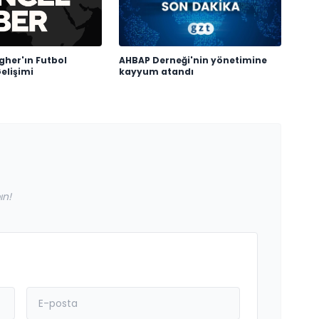
gher'ın Futbol
AHBAP Derneği'nin yönetimine
Gelişimi
kayyum atandı
ın!