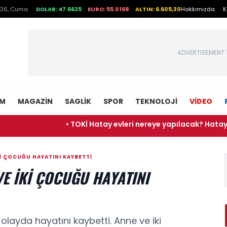
026, Cuma
DOLAR: 47.6625
EURO: 55.0168
ALTIN: 6.605,30
Hakkımızda
K
ADVERTISEMENT 
EM
MAGAZIN
SAGLIK
SPOR
TEKNOLOJI
VİDEO
• TOKİ Hatay evleri nereye yapılacak? Hatay Antakya
IKI ÇOCUĞU HAYATINI KAYBETTI
VE IKI ÇOCUĞU HAYATINI
r olayda hayatını kaybetti. Anne ve iki