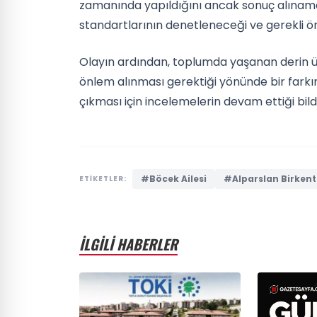
zamanında yapıldığını ancak sonuç alınamadığ
standartlarının denetleneceği ve gerekli önl
Olayın ardından, toplumda yaşanan derin üzün
önlem alınması gerektiği yönünde bir farkın
çıkması için incelemelerin devam ettiği bildir
#Böcek Ailesi
#Alparslan Birkent
ETİKETLER:
İLGİLİ HABERLER