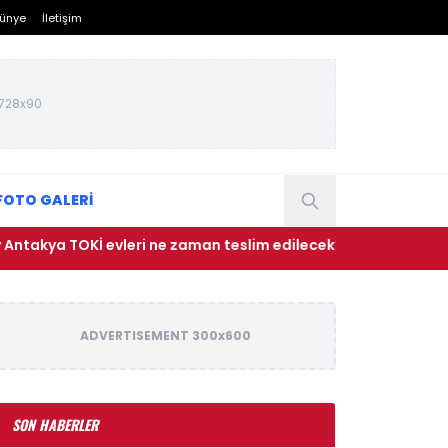
ünye
İletişim
728x90
FOTO GALERİ
 TOKİ evleri ne zaman teslim edilecek?
• Conor Gallaghe
ADVERTISEMENT 300x600
SON HABERLER