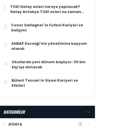
TOKİ Hatay evleri nereye yapılacak?
1.
Hatay Antakya TOKİ evleri ne zaman
teslim edilecek?
Conor Gallagher'ın Futbol Kariyeri ve
2.
Gelişimi
AHBAP Derneği'nin yönetimine kayyum
3.
atandı
Okullarda yeni dönem başlıyor: 30 bin
4.
kişi işe alınacak
Bülent Tezcan'ın Siyasi Kariyeri ve
5.
Etkileri
KATEGORİLER
DÜNYA
5