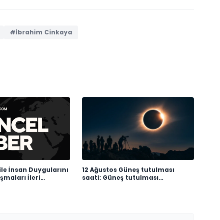
#İbrahim Cinkaya
le İnsan Duygularını
12 Ağustos Güneş tutulması
maları İleri
saati: Güneş tutulması
şındı
Türkiye'den görülecek mi?