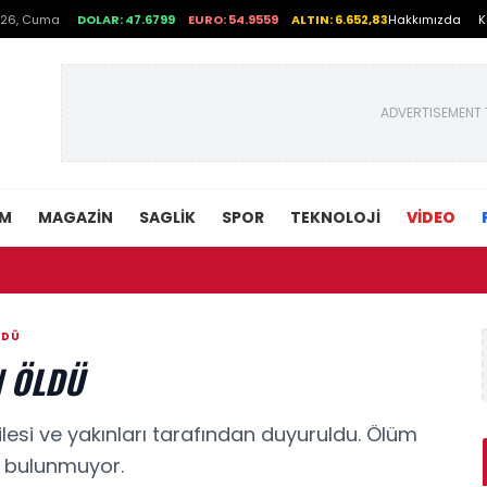
026, Cuma
DOLAR: 47.6799
EURO: 54.9559
ALTIN: 6.652,83
Hakkımızda
K
ADVERTISEMENT 
EM
MAGAZIN
SAGLIK
SPOR
TEKNOLOJI
VİDEO
• Asırlı
LDÜ
N ÖLDÜ
ilesi ve yakınları tarafından duyuruldu. Ölüm
a bulunmuyor.