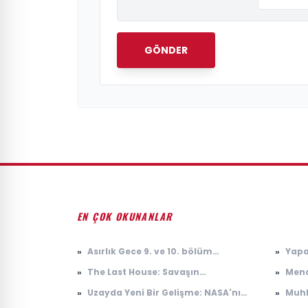
GÖNDER
EN ÇOK OKUNANLAR
»
Asırlık Gece 9. ve 10. bölüm
»
Yapa
fragmanı: Asırlık Gece 9. bölüm ne
Anla
»
The Last House: Savaşın
»
Mend
zaman yayınlanacak?
Taşı
Gölgesinde Bir Yaşam Mücadelesi
Çiçe
»
Uzayda Yeni Bir Gelişme: NASA'nın
»
Muhb
Keşfi
Muhb