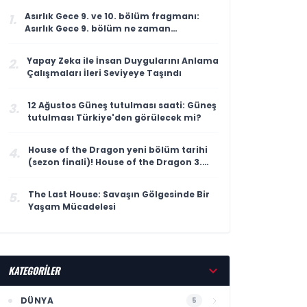
Asırlık Gece 9. ve 10. bölüm fragmanı:
1.
Asırlık Gece 9. bölüm ne zaman
yayınlanacak?
Yapay Zeka ile İnsan Duygularını Anlama
2.
Çalışmaları İleri Seviyeye Taşındı
12 Ağustos Güneş tutulması saati: Güneş
3.
tutulması Türkiye'den görülecek mi?
House of the Dragon yeni bölüm tarihi
4.
(sezon finali)! House of the Dragon 3.
sezon 8. bölüm ne zaman
yayınlanacak?
The Last House: Savaşın Gölgesinde Bir
5.
Yaşam Mücadelesi
KATEGORİLER
DÜNYA
5