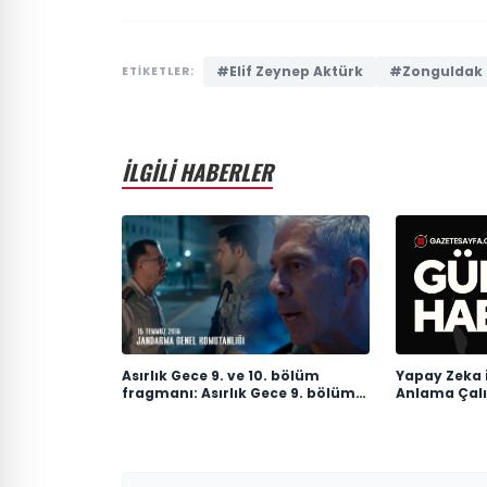
#Elif Zeynep Aktürk
#Zonguldak
ETİKETLER:
İLGİLİ HABERLER
Asırlık Gece 9. ve 10. bölüm
Yapay Zeka i
fragmanı: Asırlık Gece 9. bölüm
Anlama Çalış
ne zaman yayınlanacak?
Seviyeye Ta