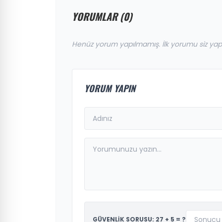
YORUMLAR (0)
Henüz yorum yapılmamış. İlk yorumu siz yap
YORUM YAPIN
GÜVENLİK SORUSU: 27 + 5 = ?