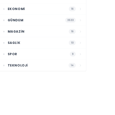
EKONOMI
16
GÜNDEM
3533
MAGAZIN
16
SAGLIK
10
SPOR
9
TEKNOLOJI
14