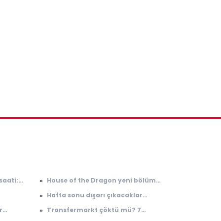
saati:
»
House of the Dragon yeni bölüm
n
tarihi (sezon finali)! House of the
»
Hafta sonu dışarı çıkacaklar
Dragon 3. sezon 8. bölüm ne
dikkat: İstanbul'a sağanak yağış
zaman yayınlanacak?
r
»
Transfermarkt çöktü mü? 7
geliyor
Ağustos 2026 Transfermarkt