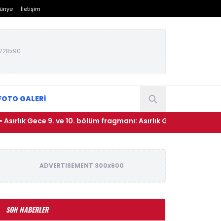
ünye
İletişim
728x90
FOTO GALERİ
k Gece 9. ve 10. bölüm fragmanı: Asırlık Gece 9. bölüm ne zama
ADVERTISEMENT 300x600
SON HABERLER