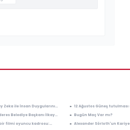
y Zeka ile İnsan Duygularını
»
12 Ağustos Güneş tutulması 
ma Çalışmaları İleri Seviyeye
Güneş tutulması Türkiye'de
eres Belediye Başkanı İlkay
»
Bugün Maç Var mı?
ndı
görülecek mi?
k tutuklandı
ir filmi oyuncu kadrosu:
»
Alexander Sörloth'un Kariye
ir filmi nerede çekildi, konusu
Yolculuğu ve Performansı