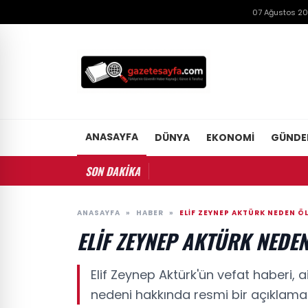
07 Ağustos 2
ANASAYFA
DÜNYA
EKONOMI
GÜND
SON DAKİKA
ANASAYFA
»
HABER
»
ELIF ZEYNEP AKTÜRK NEDEN Ö
ELIF ZEYNEP AKTÜRK NEDE
Elif Zeynep Aktürk'ün vefat haberi, a
nedeni hakkında resmi bir açıklam