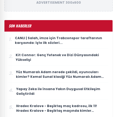
ADVERTISEMENT 300x600
SON HABERLER
CANLI | Salah, imza için Trabzonspor taraftarının
1.
karşısında: İşte ilk sözleri...
Kit Connor: Genç Yetenek ve Dizi Dünyasındaki
2.
Yükselişi
Yüz Numaralı Adam nerede çekildi, oyuncuları
3.
kimler? Kemal Sunal klasiği Yüz Numaralı Adam
konusu ne, ne zaman çekildi?
Yapay Zeka ile İnsana Yakın Duygusal Etkileşim
4.
Geliştirildi
Hradec Kralove - Beşiktaş maç kadrosu, ilk 11!
5.
Hradec Kralove - Beşiktaş maçında kimler
oynayacak?