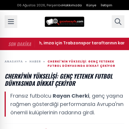
06 Ağustos 2026, Perşembe
Hakkımızda
Künye
İletişim
• CANLI | Salah, imza için Trabzonspor taraftarının karşısında: İ
SON DAKİKA
ANASAYFA
»
HABER
»
CHERKI'NIN YÜKSELIŞI: GENÇ YETENEK
FUTBOL DÜNYASINDA DIKKAT ÇEKIYOR
CHERKI'NIN YÜKSELIŞI: GENÇ YETENEK FUTBOL
DÜNYASINDA DIKKAT ÇEKIYOR
Fransız futbolcu
Rayan Cherki
, genç yaşına
rağmen gösterdiği performansla Avrupa'nın
önemli kulüplerinin radarına girdi.