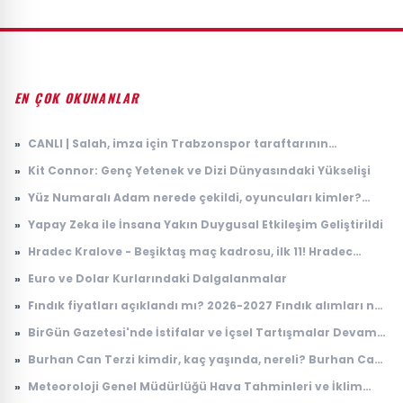
EN ÇOK OKUNANLAR
»
CANLI | Salah, imza için Trabzonspor taraftarının
karşısında: İşte ilk sözleri...
»
Kit Connor: Genç Yetenek ve Dizi Dünyasındaki Yükselişi
»
Yüz Numaralı Adam nerede çekildi, oyuncuları kimler?
Kemal Sunal klasiği Yüz Numaralı Adam konusu ne, ne
»
Yapay Zeka ile İnsana Yakın Duygusal Etkileşim Geliştirildi
zaman çekildi?
»
Hradec Kralove - Beşiktaş maç kadrosu, ilk 11! Hradec
Kralove - Beşiktaş maçında kimler oynayacak?
»
Euro ve Dolar Kurlarındaki Dalgalanmalar
»
Fındık fiyatları açıklandı mı? 2026-2027 Fındık alımları ne
zaman yapılacak? TMO fındık fiyatları
»
BirGün Gazetesi'nde İstifalar ve İçsel Tartışmalar Devam
Ediyor
»
Burhan Can Terzi kimdir, kaç yaşında, nereli? Burhan Can
Terzi ne iş yapıyor?
»
Meteoroloji Genel Müdürlüğü Hava Tahminleri ve İklim
Değişikliği Üzerine Çalışmaları