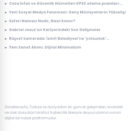
»
Ceza İnfaz ve Güvenlik Hizmetleri KPSS atama puanları:
2026 İKM lise P94 taban puanı
»
Yeni Sosyal Medya Fenomeni: Genç Müzisyenlerin Yükselişi
»
Seferi Namazı Nedir, Nasıl Kılınır?
»
Gabriel Jesus'un Kariyerindeki Son Gelişmeler
»
Rüşvet kamerada: İzmit Belediyesi'ne 'yolsuzluk'
soruşturmasında yeni görüntüler
»
Yeni Sanat Akımı: Dijital Minimalizm
Gazetesayfa, Türkiye ve dünyadan en güncel gelişmeleri, analizleri
ve özel dosyaları tarafsız habercilik ilkesiyle okuyucularına sunan
dijital bir haber platformudur.