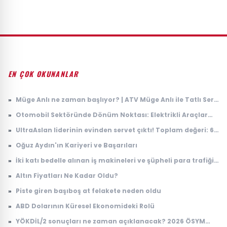
EN ÇOK OKUNANLAR
»
Müge Anlı ne zaman başlıyor? | ATV Müge Anlı ile Tatlı Sert
yeni sezon ne zaman, hangi gün başlıyor? 2026 ilk bölüm
»
Otomobil Sektöründe Dönüm Noktası: Elektrikli Araçlar
tarihi
İçin Yeni Batarya Teknolojisi
»
UltraAslan liderinin evinden servet çıktı! Toplam değeri: 65
milyon lira
»
Oğuz Aydın'ın Kariyeri ve Başarıları
»
İki katı bedelle alınan iş makineleri ve şüpheli para trafiği
soruldu: Suçu eşine attı
»
Altın Fiyatları Ne Kadar Oldu?
»
Piste giren başıboş at felakete neden oldu
»
ABD Dolarının Küresel Ekonomideki Rolü
»
YÖKDİL/2 sonuçları ne zaman açıklanacak? 2026 ÖSYM