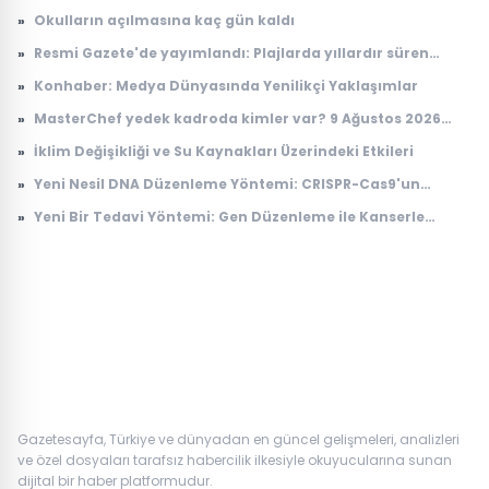
YÖKDİL sonuç sorgulama ekranı
»
Okulların açılmasına kaç gün kaldı
»
Resmi Gazete'de yayımlandı: Plajlarda yıllardır süren
tartışmayı bitirecek karar
»
Konhaber: Medya Dünyasında Yenilikçi Yaklaşımlar
»
MasterChef yedek kadroda kimler var? 9 Ağustos 2026
MasterChef yedek yarışmacıları belli oldu! İşte
»
İklim Değişikliği ve Su Kaynakları Üzerindeki Etkileri
MasterChef Türkiye 2026 ana kadro ve yedekler listesi
»
Yeni Nesil DNA Düzenleme Yöntemi: CRISPR-Cas9'un
Gelişimi
»
Yeni Bir Tedavi Yöntemi: Gen Düzenleme ile Kanserle
Mücadele
Gazetesayfa, Türkiye ve dünyadan en güncel gelişmeleri, analizleri
ve özel dosyaları tarafsız habercilik ilkesiyle okuyucularına sunan
dijital bir haber platformudur.