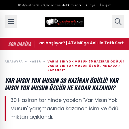
10 Ağustos 2026, Pazartesi
Hakkımızda
Künye
İletişim
 Anlı ne zaman başlıyor? | ATV Müge Anlı ile Tatlı Sert yeni s
SON DAKİKA
ANASAYFA
»
HABER
»
VAR MISIN YOK MUSUN 30 HAZIRAN ÖDÜLÜ!
VAR MISIN YOK MUSUN ÖZGÜR NE KADAR
KAZANDI?
VAR MISIN YOK MUSUN 30 HAZIRAN ÖDÜLÜ! VAR
MISIN YOK MUSUN ÖZGÜR NE KADAR KAZANDI?
30 Haziran tarihinde yapılan 'Var Mısın Yok
Musun' yarışmasında kazanan isim ve ödül
miktarı açıklandı.