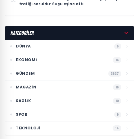
trafiği soruldu: Suçu eşine attı
KATEGORİLER
DÜNYA
5
EKONOMI
16
GÜNDEM
3637
MAGAZIN
16
SAGLIK
10
SPOR
9
TEKNOLOJI
14