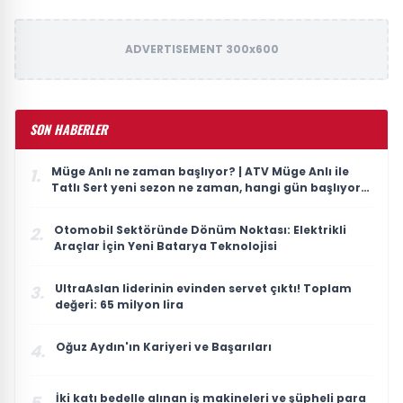
ADVERTISEMENT 300x600
SON HABERLER
Müge Anlı ne zaman başlıyor? | ATV Müge Anlı ile
1.
Tatlı Sert yeni sezon ne zaman, hangi gün başlıyor?
2026 ilk bölüm tarihi
Otomobil Sektöründe Dönüm Noktası: Elektrikli
2.
Araçlar İçin Yeni Batarya Teknolojisi
UltraAslan liderinin evinden servet çıktı! Toplam
3.
değeri: 65 milyon lira
Oğuz Aydın'ın Kariyeri ve Başarıları
4.
İki katı bedelle alınan iş makineleri ve şüpheli para
5.