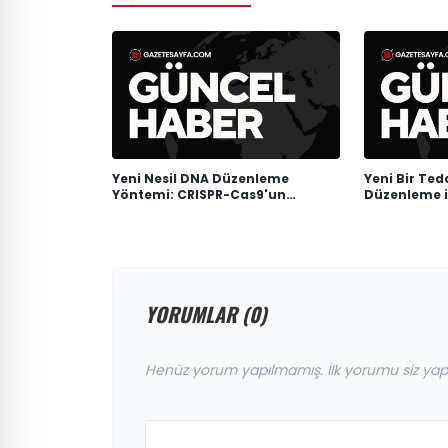
Yeni Nesil DNA Düzenleme
Yeni Bir Ted
Yöntemi: CRISPR-Cas9'un
Düzenleme i
Gelişimi
Mücadele
YORUMLAR (0)
Henüz yorum yapılmamış. İlk yorumu siz yap