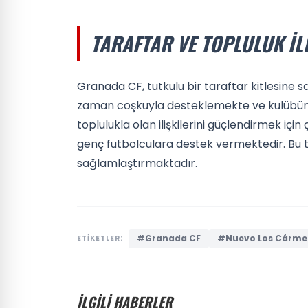
TARAFTAR VE TOPLULUK İL
Granada CF, tutkulu bir taraftar kitlesine sa
zaman coşkuyla desteklemekte ve kulübün g
toplulukla olan ilişkilerini güçlendirmek içi
genç futbolculara destek vermektedir. Bu tür
sağlamlaştırmaktadır.
#Granada CF
#Nuevo Los Cárme
ETİKETLER:
İLGİLİ HABERLER