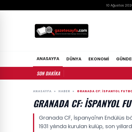
10 Ağustos 2026
ANASAYFA
DÜNYA
EKONOMI
GÜND
SON DAKİKA
ANASAYFA
»
HABER
»
GRANADA CF: İSPANYOL FUTB
GRANADA CF: İSPANYOL F
Granada CF, İspanya'nın Endülüs böl
1931 yılında kurulan kulüp, son yıll