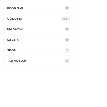
EKONOMI
16
GÜNDEM
3623
MAGAZIN
16
SAGLIK
10
SPOR
9
TEKNOLOJI
14