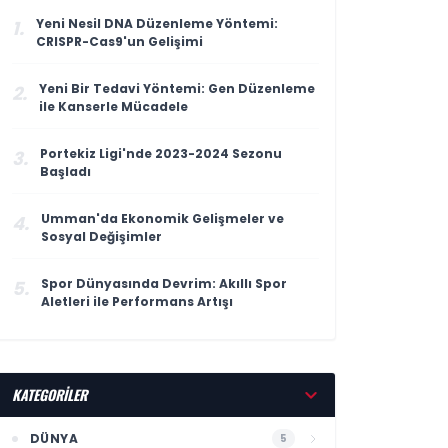
Yeni Nesil DNA Düzenleme Yöntemi:
1.
CRISPR-Cas9'un Gelişimi
Yeni Bir Tedavi Yöntemi: Gen Düzenleme
2.
ile Kanserle Mücadele
Portekiz Ligi'nde 2023-2024 Sezonu
3.
Başladı
Umman'da Ekonomik Gelişmeler ve
4.
Sosyal Değişimler
Spor Dünyasında Devrim: Akıllı Spor
5.
Aletleri ile Performans Artışı
KATEGORİLER
DÜNYA
5