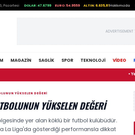
, Pazartesi
DOLAR: 47.6799
EURO: 54.9559
ALTIN: 6.635,81
Hakkımızda
ADVERTISEMENT 
EM
MAGAZIN
SAGLIK
SPOR
TEKNOLOJI
VİDEO
• Yeni Nes
OLUNUN YÜKSELEN DEĞERI
UTBOLUNUN YÜKSELEN DEĞERI
gesinde yer alan köklü bir futbol kulübüdür.
arda La Liga'da gösterdiği performansla dikkat