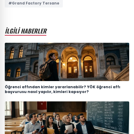
#Grand Factory Tersane
İLGİLİ HABERLER
Öğrenci affından kimler yararlanabilir? YÖK öğrenci affı
başvurusu nasıl yapılır, kimleri kapsıyor?