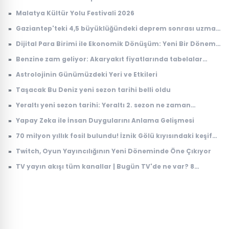
hesaplarını hedef alıyorlar
»
Malatya Kültür Yolu Festivali 2026
»
Gaziantep'teki 4,5 büyüklüğündeki deprem sonrası uzman
isimden kritik uyarı
»
Dijital Para Birimi ile Ekonomik Dönüşüm: Yeni Bir Dönem
Başlıyor
»
Benzine zam geliyor: Akaryakıt fiyatlarında tabelalar
değişecek!
»
Astrolojinin Günümüzdeki Yeri ve Etkileri
»
Taşacak Bu Deniz yeni sezon tarihi belli oldu
»
Yeraltı yeni sezon tarihi: Yeraltı 2. sezon ne zaman
başlayacak?
»
Yapay Zeka ile İnsan Duygularını Anlama Gelişmesi
»
70 milyon yıllık fosil bulundu! İznik Gölü kıyısındaki keşif
dikkat çekti
»
Twitch, Oyun Yayıncılığının Yeni Döneminde Öne Çıkıyor
»
TV yayın akışı tüm kanallar | Bugün TV'de ne var? 8
Ağustos 2026 Cumartesi hangi diziler ve filmler var?