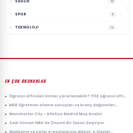
SAGLIK
10
SPOR
9
TEKNOLOJI
14
EN ÇOK OKUNANLAR
»
Öğrenci affından kimler yararlanabilir? YÖK öğrenci affı
başvurusu nasıl yapılır, kimleri kapsıyor?
»
MEB öğretmen atama sonuçları ve branş dağılımları
açıklandı! Hangi branş kaç öğretmen atadı?
»
Manchester City - Atletico Madrid Maç Analizi
»
Cedi Osman NBA'de Önemli Bir Sezon Geçiriyor
»
Mahkeme ve noter e-postalarına dikkat: e-Devlet