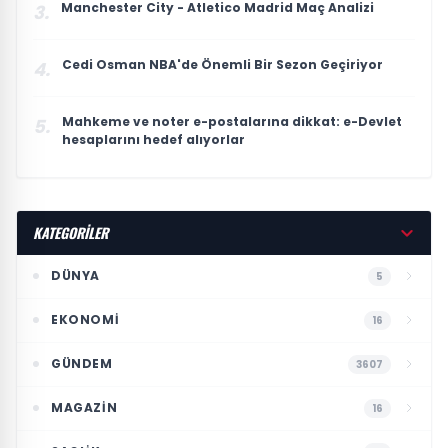
Manchester City - Atletico Madrid Maç Analizi
3.
Cedi Osman NBA'de Önemli Bir Sezon Geçiriyor
4.
Mahkeme ve noter e-postalarına dikkat: e-Devlet
5.
hesaplarını hedef alıyorlar
KATEGORİLER
DÜNYA
5
EKONOMI
16
GÜNDEM
3607
MAGAZIN
16