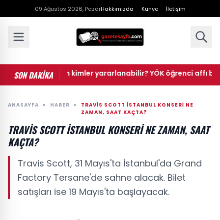
09 Ağustos 2026, Pazar
Hakkımızda
Künye
İletişim
renci affından kimler yararlanabilir? YÖK öğrenci affı başvurusu
SON DAKİKA
ANASAYFA
»
HABER
»
TRAVIS SCOTT İSTANBUL KONSERI NE
ZAMAN, SAAT KAÇTA?
TRAVIS SCOTT İSTANBUL KONSERI NE ZAMAN, SAAT
KAÇTA?
Travis Scott, 31 Mayıs'ta İstanbul'da Grand
Factory Tersane'de sahne alacak. Bilet
satışları ise 19 Mayıs'ta başlayacak.