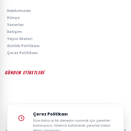
›
Hakkımızda
›
Künye
›
Yazarlar
›
İletişim
›
Yayın İlkeleri
›
Gizlilik Politikası
›
Çerez Politikası
GÜNDEM ETİKETLERİ
#GÜNDEM
#SIYASET
#EKONOMI
#SPOR
#TEKNOLOJI
#DÜNYA
#MAGAZIN
Çerez Politikası
Size daha iyi bir deneyim sunmak için çerezleri
kullanıyoruz. Sitemizi kullanarak çerezleri kabul
© 2026 GAZETESAYFA | TÜRKIYE VE DÜNYANIN GÜNCEL HABER POSTASI
etmiş sayılırsınız.