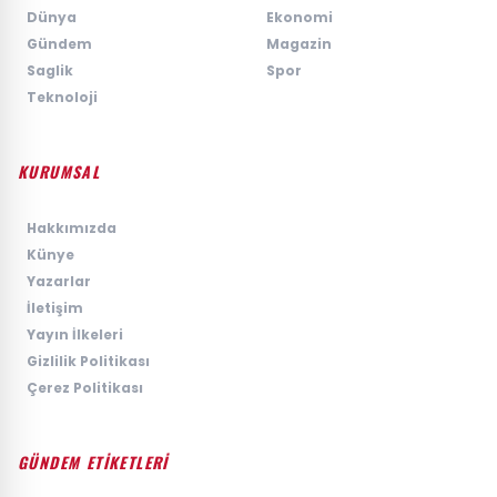
›
Dünya
›
Ekonomi
›
Gündem
›
Magazin
›
Saglik
›
Spor
›
Teknoloji
KURUMSAL
›
Hakkımızda
›
Künye
›
Yazarlar
›
İletişim
›
Yayın İlkeleri
›
Gizlilik Politikası
›
Çerez Politikası
GÜNDEM ETİKETLERİ