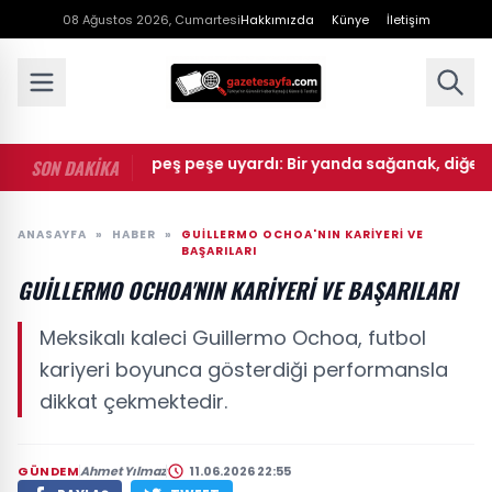
08 Ağustos 2026, Cumartesi
Hakkımızda
Künye
İletişim
• Meteoroloji peş peşe uyardı: Bir yanda sağanak, diğer yan
SON DAKİKA
ANASAYFA
»
HABER
»
GUILLERMO OCHOA'NIN KARIYERI VE
BAŞARILARI
GUILLERMO OCHOA'NIN KARIYERI VE BAŞARILARI
Meksikalı kaleci Guillermo Ochoa, futbol
kariyeri boyunca gösterdiği performansla
dikkat çekmektedir.
GÜNDEM
Ahmet Yılmaz
11.06.2026 22:55