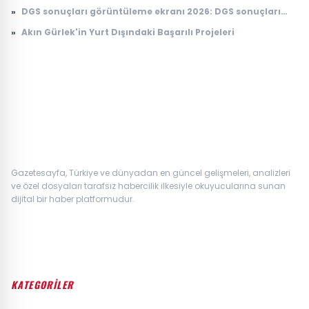
Tartışmalar
»
DGS sonuçları görüntüleme ekranı 2026: DGS sonuçları
açıklandı mı, tercihler ne zaman yapılacak?
»
Akın Gürlek'in Yurt Dışındaki Başarılı Projeleri
Gazetesayfa, Türkiye ve dünyadan en güncel gelişmeleri, analizleri
ve özel dosyaları tarafsız habercilik ilkesiyle okuyucularına sunan
dijital bir haber platformudur.
KATEGORİLER