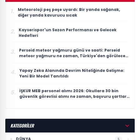
Meteoroloji peş peşe uyardı: Bir yanda sağanak,
1.
diğer yanda kavurucu sıcak
Kayserispor'un Sezon Performansı ve Gelecek
2.
Hedefleri
Perseid meteor yağmuru günü ve saati: Perseid
3.
meteor yağmuru ne zaman, Türkiye'den görülecek
mi?
Yapay Zeka Alanında Devrim Niteliğinde Gelişme:
4.
Yeni Bir Model Tanıtıldı
İŞKUR MEB personel alımı 2026: Okullara 30 bin
5.
güvenlik görevlisi alımı ne zaman, başvuru şartları
neler?
KATEGORİLER
DÜNYA
5