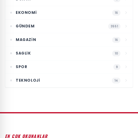
EKONOMI
16
GÜNDEM
3551
MAGAZIN
16
SAGLIK
10
SPOR
9
TEKNOLOJI
14
EN ÇOK OKUNANLAR