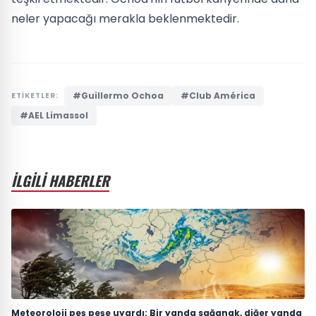
neler yapacağı merakla beklenmektedir.
#Guillermo Ochoa
#Club América
ETİKETLER:
#AEL Limassol
İLGİLİ HABERLER
Meteoroloji peş peşe uyardı: Bir yanda sağanak, diğer yanda