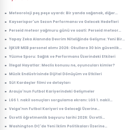
»
Meteoroloji peş peşe uyardı: Bir yanda sağanak, diğer
yanda kavurucu sıcak
»
Kayserispor'un Sezon Performansı ve Gelecek Hedefleri
»
Perseid meteor yağmuru günü ve saati: Perseid meteor
yağmuru ne zaman, Türkiye'den görülecek mi?
»
Yapay Zeka Alanında Devrim Niteliğinde Gelişme: Yeni Bir
Model Tanıtıldı
»
İŞKUR MEB personel alımı 2026: Okullara 30 bin güvenlik
görevlisi alımı ne zaman, başvuru şartları neler?
»
Yüzme Sporu: Sağlık ve Performans Üzerindeki Etkileri
»
İllegal Hayatlar: Meclis konusu ne, oyuncuları kimler?
»
Müzik Endüstrisinde Dijital Dönüşüm ve Etkileri
»
Süt Kardeşler filmi ve detayları
»
Araujo'nun Futbol Kariyerindeki Gelişmeler
»
LGS 1. nakil sonuçları sorgulama ekranı: LGS 1. nakil
sonuçları açıklandı mı, ne zaman açıklanacak?
»
Veiga'nın Futbol Kariyeri ve Geleceği Üzerine
Değerlendirmeler
»
Ücretli öğretmenlik başvuru tarihi 2026: Ücretli
öğretmenlik başvuruları ne zaman, nasıl yapılır?
»
Washington DC'de Yeni İklim Politikaları Üzerine