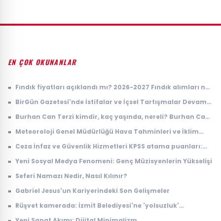
EN ÇOK OKUNANLAR
»
Fındık fiyatları açıklandı mı? 2026-2027 Fındık alımları ne
zaman yapılacak? TMO fındık fiyatları
»
BirGün Gazetesi'nde İstifalar ve İçsel Tartışmalar Devam
Ediyor
»
Burhan Can Terzi kimdir, kaç yaşında, nereli? Burhan Can
Terzi ne iş yapıyor?
»
Meteoroloji Genel Müdürlüğü Hava Tahminleri ve İklim
Değişikliği Üzerine Çalışmaları
»
Ceza İnfaz ve Güvenlik Hizmetleri KPSS atama puanları:
2026 İKM lise P94 taban puanı
»
Yeni Sosyal Medya Fenomeni: Genç Müzisyenlerin Yükselişi
»
Seferi Namazı Nedir, Nasıl Kılınır?
»
Gabriel Jesus'un Kariyerindeki Son Gelişmeler
»
Rüşvet kamerada: İzmit Belediyesi'ne 'yolsuzluk'
soruşturmasında yeni görüntüler
»
Yeni Sanat Akımı: Dijital Minimalizm