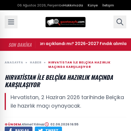
06 Ağustos 2026, Perşembe
Hakkımızda
Künye
İletişim
• Fındık fiyatları açıklandı mı? 2026-2027 Fındık alımları ne 
SON DAKİKA
ANASAYFA
»
HABER
»
HIRVATISTAN ILE BELÇIKA HAZIRLIK
MAÇINDA KARŞILAŞIYOR
HIRVATISTAN ILE BELÇIKA HAZIRLIK MAÇINDA
KARŞILAŞIYOR
Hırvatistan, 2 Haziran 2026 tarihinde Belçika
ile hazırlık maçı oynayacak.
GÜNDEM
Ahmet Yılmaz
02.06.2026 16:55
PAYLAŞ
TWEET