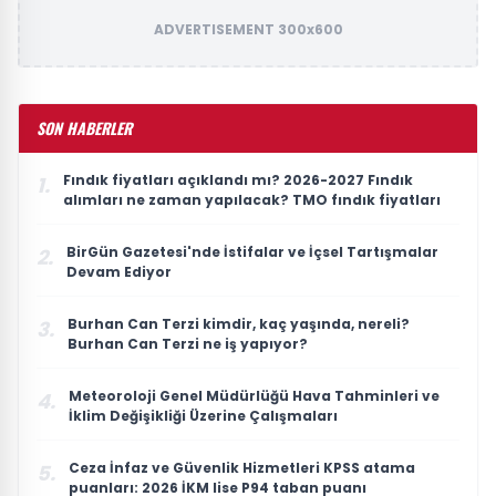
ADVERTISEMENT 300x600
SON HABERLER
Fındık fiyatları açıklandı mı? 2026-2027 Fındık
1.
alımları ne zaman yapılacak? TMO fındık fiyatları
BirGün Gazetesi'nde İstifalar ve İçsel Tartışmalar
2.
Devam Ediyor
Burhan Can Terzi kimdir, kaç yaşında, nereli?
3.
Burhan Can Terzi ne iş yapıyor?
Meteoroloji Genel Müdürlüğü Hava Tahminleri ve
4.
İklim Değişikliği Üzerine Çalışmaları
Ceza İnfaz ve Güvenlik Hizmetleri KPSS atama
5.
puanları: 2026 İKM lise P94 taban puanı