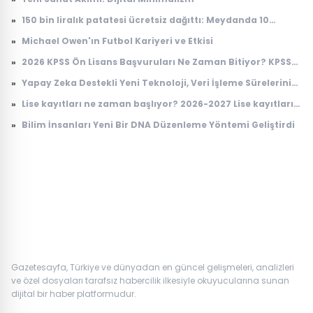
»
150 bin liralık patatesi ücretsiz dağıttı: Meydanda 10
dakikada tek patates kalmadı
»
Michael Owen'ın Futbol Kariyeri ve Etkisi
»
2026 KPSS Ön Lisans Başvuruları Ne Zaman Bitiyor? KPSS
Ön Lisans Sınav Ücreti Ne Kadar?
»
Yapay Zeka Destekli Yeni Teknoloji, Veri İşleme Sürelerini
Devrimsel Şekilde Kısaltıyor
»
Lise kayıtları ne zaman başlıyor? 2026-2027 Lise kayıtları
nasıl yapılacak?
»
Bilim İnsanları Yeni Bir DNA Düzenleme Yöntemi Geliştirdi
Gazetesayfa, Türkiye ve dünyadan en güncel gelişmeleri, analizleri
ve özel dosyaları tarafsız habercilik ilkesiyle okuyucularına sunan
dijital bir haber platformudur.