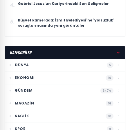
Gabriel Jesus'un Kariyerindeki Son Gelişmeler
4.
Rüşvet kamerada: İzmit Belediyesi'ne 'yolsuzluk'
5.
soruşturmasında yeni görüntüler
KATEGORİLER
DÜNYA
5
EKONOMI
16
GÜNDEM
3474
MAGAZIN
16
SAGLIK
10
SPOR
9