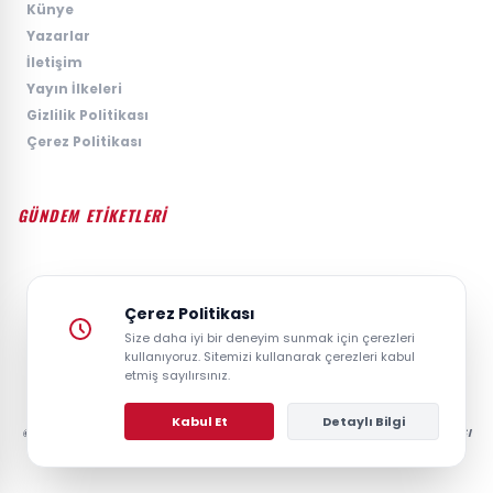
›
Künye
›
Yazarlar
›
İletişim
›
Yayın İlkeleri
›
Gizlilik Politikası
›
Çerez Politikası
GÜNDEM ETİKETLERİ
#GÜNDEM
#SIYASET
#EKONOMI
#SPOR
#TEKNOLOJI
#DÜNYA
#MAGAZIN
Çerez Politikası
Size daha iyi bir deneyim sunmak için çerezleri
kullanıyoruz. Sitemizi kullanarak çerezleri kabul
etmiş sayılırsınız.
Kabul Et
Detaylı Bilgi
© 2026 GAZETESAYFA | TÜRKIYE VE DÜNYANIN GÜNCEL HABER POSTASI
- TÜM HAKLARI SAKLIDIR.