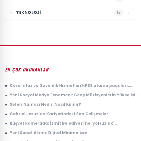
TEKNOLOJI
14
EN ÇOK OKUNANLAR
»
Ceza İnfaz ve Güvenlik Hizmetleri KPSS atama puanları:
2026 İKM lise P94 taban puanı
»
Yeni Sosyal Medya Fenomeni: Genç Müzisyenlerin Yükselişi
»
Seferi Namazı Nedir, Nasıl Kılınır?
»
Gabriel Jesus'un Kariyerindeki Son Gelişmeler
»
Rüşvet kamerada: İzmit Belediyesi'ne 'yolsuzluk'
soruşturmasında yeni görüntüler
»
Yeni Sanat Akımı: Dijital Minimalizm