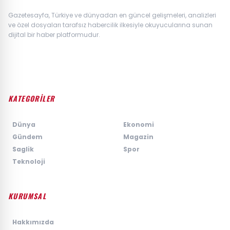
Gazetesayfa, Türkiye ve dünyadan en güncel gelişmeleri, analizleri
ve özel dosyaları tarafsız habercilik ilkesiyle okuyucularına sunan
dijital bir haber platformudur.
KATEGORİLER
›
Dünya
›
Ekonomi
›
Gündem
›
Magazin
›
Saglik
›
Spor
›
Teknoloji
KURUMSAL
›
Hakkımızda