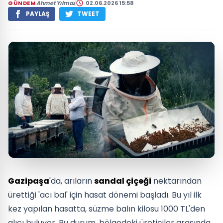
GÜNDEM
Ahmet Yılmaz
02.06.2026 15:58
PAYLAŞ
TWEET
Gazipaşa
'da, arıların
sandal çiçeği
nektarından
ürettiği 'acı bal' için hasat dönemi başladı. Bu yıl ilk
kez yapılan hasatta, süzme balın kilosu 1000 TL'den
alıcı buluyor. Bu durum, bölgedeki üreticiler arasında