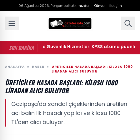
06 Ağustos 2026, Perşembe
Hakkımızda
Künye
İletişim
• Ceza İnfaz ve Güvenlik Hizmetleri KPSS atama puanları: 2026
SON DAKİKA
ANASAYFA
»
HABER
»
ÜRETICILER HASADA BAŞLADI: KILOSU 1000
LIRADAN ALICI BULUYOR
ÜRETICILER HASADA BAŞLADI: KILOSU 1000
LIRADAN ALICI BULUYOR
Gazipaşa'da sandal çiçeklerinden üretilen
acı balın ilk hasadı yapıldı ve kilosu 1000
TL'den alıcı buluyor.