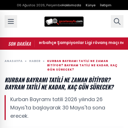
06 Ağustos 2026, Perşembe
Hakkımızda
Künye
İletişim
rm Graz - Fenerbahçe Şampiyonlar Ligi rövanş maçı ne zaman,
SON DAKİKA
ANASAYFA
»
HABER
»
KURBAN BAYRAMI TATILI NE ZAMAN
BITIYOR? BAYRAM TATILI NE KADAR, KAÇ
GÜN SÜRECEK?
KURBAN BAYRAMI TATILI NE ZAMAN BITIYOR?
BAYRAM TATILI NE KADAR, KAÇ GÜN SÜRECEK?
Kurban Bayramı tatili 2026 yılında 26
Mayıs'ta başlayarak 30 Mayıs'ta sona
erecek.