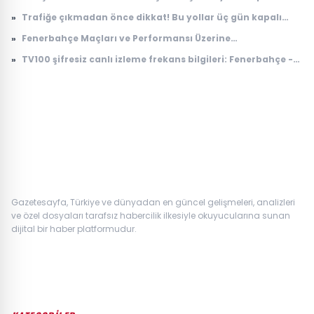
edildi
»
Trafiğe çıkmadan önce dikkat! Bu yollar üç gün kapalı
olacak
»
Fenerbahçe Maçları ve Performansı Üzerine
Değerlendirmeler
»
TV100 şifresiz canlı izleme frekans bilgileri: Fenerbahçe -
Sturm Graz maçı TV100 Digiturk, Tivibu kaçıncı kanalda?
Gazetesayfa, Türkiye ve dünyadan en güncel gelişmeleri, analizleri
ve özel dosyaları tarafsız habercilik ilkesiyle okuyucularına sunan
dijital bir haber platformudur.