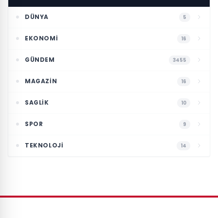
DÜNYA
5
EKONOMI
16
GÜNDEM
3455
MAGAZIN
16
SAGLIK
10
SPOR
9
TEKNOLOJI
14