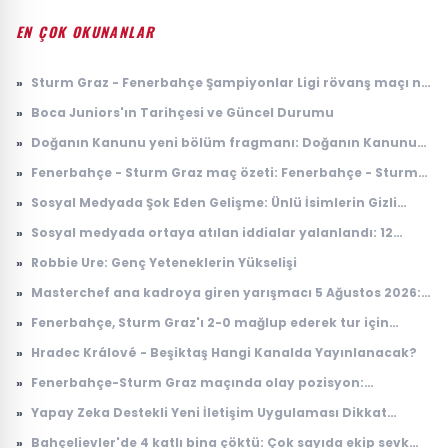
EN ÇOK OKUNANLAR
»
Sturm Graz - Fenerbahçe Şampiyonlar Ligi rövanş maçı ne
zaman, saat kaçta, nerede, hangi kanalda?
»
Boca Juniors'ın Tarihçesi ve Güncel Durumu
»
Doğanın Kanunu yeni bölüm fragmanı: Doğanın Kanunu
10. bölüm fragmanı yayınlandı mı, ne zaman
»
Fenerbahçe - Sturm Graz maç özeti: Fenerbahçe - Sturm
yayınlanacak?
Graz maç özeti nereden izlenir, nerede yayınlanıyor?
»
Sosyal Medyada Şok Eden Gelişme: Ünlü İsimlerin Gizli
İlişkileri Ortaya Çıktı
»
Sosyal medyada ortaya atılan iddialar yalanlandı: 12
Ağustos'ta yer çekimi duracak mı, ne olacak?
»
Robbie Ure: Genç Yeteneklerin Yükselişi
»
Masterchef ana kadroya giren yarışmacı 5 Ağustos 2026:
Masterchef ana kadroya giren 17. yarışmacı kim oldu?
»
Fenerbahçe, Sturm Graz'ı 2-0 mağlup ederek tur için
avantaj sağladı
»
Hradec Králové - Beşiktaş Hangi Kanalda Yayınlanacak?
»
Fenerbahçe-Sturm Graz maçında olay pozisyon:
Taraftardan hakeme büyük tepki
»
Yapay Zeka Destekli Yeni İletişim Uygulaması Dikkat
Çekiyor
»
Bahçelievler'de 4 katlı bina çöktü: Çok sayıda ekip sevk