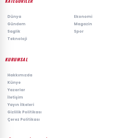
KATEGORİLER
›
Dünya
›
Ekonomi
›
Gündem
›
Magazin
›
Saglik
›
Spor
›
Teknoloji
KURUMSAL
›
Hakkımızda
›
Künye
›
Yazarlar
›
İletişim
›
Yayın İlkeleri
›
Gizlilik Politikası
›
Çerez Politikası