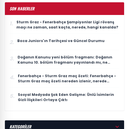
SON HABERLER
Sturm Graz - Fenerbahçe Şampiyonlar Ligi rövanş
1.
maçı ne zaman, saat kaçta, nerede, hangi kanalda?
Boca Juniors'ın Tarihçesi ve Güncel Durumu
2.
Doğanın Kanunu yeni bölüm fragmanı: Doğanın
3.
Kanunu 10. bölüm fragmanı yayınlandı mı, ne
zaman yayınlanacak?
Fenerbahçe - Sturm Graz maç özeti: Fenerbahçe -
4.
Sturm Graz maç özeti nereden izlenir, nerede
yayınlanıyor?
Sosyal Medyada Şok Eden Gelişme: Ünlü İsimlerin
5.
Gizli İlişkileri Ortaya Çıktı
KATEGORİLER