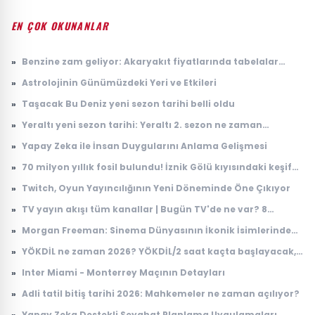
EN ÇOK OKUNANLAR
»
Benzine zam geliyor: Akaryakıt fiyatlarında tabelalar
değişecek!
»
Astrolojinin Günümüzdeki Yeri ve Etkileri
»
Taşacak Bu Deniz yeni sezon tarihi belli oldu
»
Yeraltı yeni sezon tarihi: Yeraltı 2. sezon ne zaman
başlayacak?
»
Yapay Zeka ile İnsan Duygularını Anlama Gelişmesi
»
70 milyon yıllık fosil bulundu! İznik Gölü kıyısındaki keşif
dikkat çekti
»
Twitch, Oyun Yayıncılığının Yeni Döneminde Öne Çıkıyor
»
TV yayın akışı tüm kanallar | Bugün TV'de ne var? 8
Ağustos 2026 Cumartesi hangi diziler ve filmler var?
»
Morgan Freeman: Sinema Dünyasının İkonik İsimlerinden
Biri
»
YÖKDİL ne zaman 2026? YÖKDİL/2 saat kaçta başlayacak,
kaçta bitecek?
»
Inter Miami - Monterrey Maçının Detayları
»
Adli tatil bitiş tarihi 2026: Mahkemeler ne zaman açılıyor?
»
Yapay Zeka Destekli Seyahat Planlama Uygulamaları