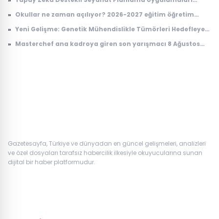
Yükselişte
»
Okullar ne zaman açılıyor? 2026-2027 eğitim öğretim
takvimi
»
Yeni Gelişme: Genetik Mühendislikle Tümörleri Hedefleyen
Yenilikçi Tedavi Yöntemi
»
Masterchef ana kadroya giren son yarışmacı 8 Ağustos
2026: Masterchef ana kadroya giren 20. yarışmacı kim
oldu?
Gazetesayfa, Türkiye ve dünyadan en güncel gelişmeleri, analizleri
ve özel dosyaları tarafsız habercilik ilkesiyle okuyucularına sunan
dijital bir haber platformudur.