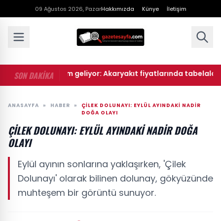
09 Ağustos 2026, Pazar
Hakkımızda
Künye
İletişim
• Benzine zam geliyor: Akaryakıt fiyatlarında tabelalar deği
SON DAKİKA
ANASAYFA
»
HABER
»
ÇILEK DOLUNAYI: EYLÜL AYINDAKI NADIR
DOĞA OLAYI
ÇILEK DOLUNAYI: EYLÜL AYINDAKI NADIR DOĞA
OLAYI
Eylül ayının sonlarına yaklaşırken, 'Çilek
Dolunayı' olarak bilinen dolunay, gökyüzünde
muhteşem bir görüntü sunuyor.