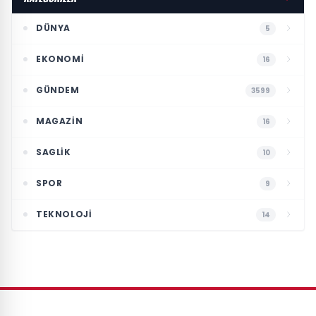
DÜNYA
5
EKONOMI
16
GÜNDEM
3599
MAGAZIN
16
SAGLIK
10
SPOR
9
TEKNOLOJI
14